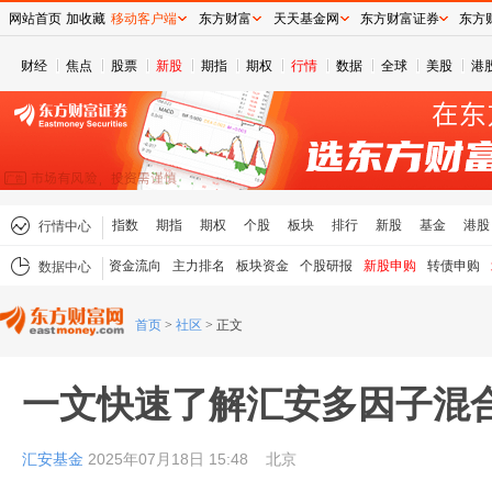
网站首页
加收藏
移动客户端
东方财富
天天基金网
东方财富证券
东方
财经
焦点
股票
新股
期指
期权
行情
数据
全球
美股
港
指数
期指
期权
个股
板块
排行
新股
基金
港股
行情中心
资金流向
主力排名
板块资金
个股研报
新股申购
转债申购
数据中心
首页
>
社区
>
正文
一文快速了解汇安多因子混
汇安基金
2025年07月18日 15:48
北京