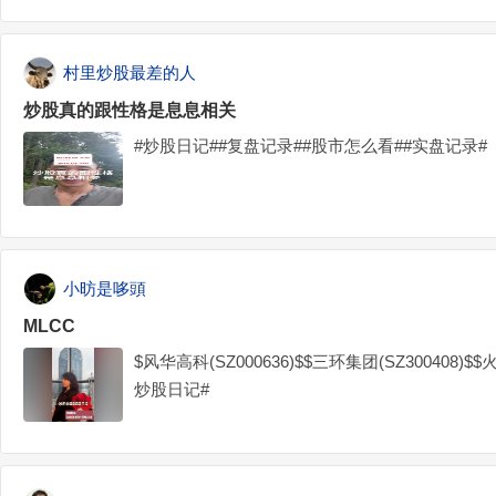
村里炒股最差的人
炒股真的跟性格是息息相关
#炒股日记##复盘记录##股市怎么看##实盘记录#
小昉是哆頭
MLCC
$风华高科(SZ000636)$$三环集团(SZ300408)$$
炒股日记#