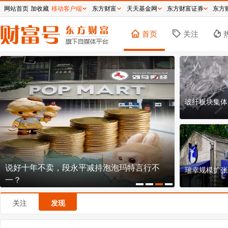
网站首页
加收藏
移动客户端
东方财富
天天基金网
东方财富证券
东方
首页
关注
玻纤板块集体
说好十年不卖，段永平减持泡泡玛特言行不
椰子水第一
瑞幸规模扩张
一？
谋
关注
发现