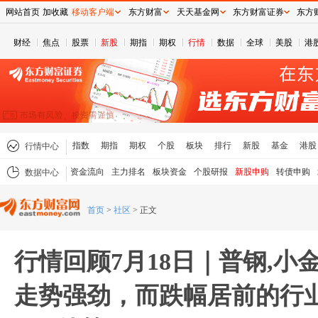
网站首页
加收藏
移动客户端
东方财富
天天基金网
东方财富证券
东方
财经
焦点
股票
新股
期指
期权
行情
数据
全球
美股
港
指数
期指
期权
个股
板块
排行
新股
基金
港股
行情中心
资金流向
主力排名
板块资金
个股研报
新股申购
转债申购
数据中心
首页
>
社区
>
正文
行情回顾7月18日｜普钢,小
走势强劲，而跌幅居前的行