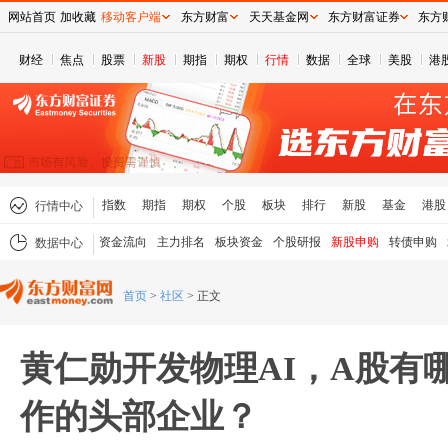
网站首页
加收藏
移动客户端
东方财富
天天基金网
东方财富证券
东方
财经
焦点
股票
新股
期指
期权
行情
数据
全球
美股
港
指数
期指
期权
个股
板块
排行
新股
基金
港股
行情中心
资金流向
主力排名
板块资金
个股研报
新股申购
转债申购
数据中心
首页
>
社区
>
正文
黄仁勋开发物理AI，A股有
作的头部企业？