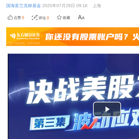
国海富兰克林基金
2025年07月28日 09:16
上海
点赞
0
收藏
评论
0
播
放