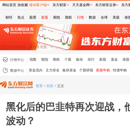
网站首页
加收藏
移动客户端
东方财富
天天基金网
东方财富证券
东方
财经
焦点
股票
新股
期指
期权
行情
数据
全球
美股
港
指数
期指
期权
个股
板块
排行
新股
基金
港股
行情中心
资金流向
主力排名
板块资金
个股研报
新股申购
转债申购
数据中心
首页
>
社区
>
正文
黑化后的巴韭特再次迎战，
波动？