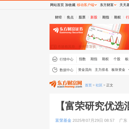
网站首页
加收藏
移动客户端
东方财富
天天
财经
焦点
股票
新股
期指
期权
指数
期指
期权
个股
板
行情中心
资金流向
主力排名
板块资金
数据中心
首页
>
社区
>
正文
【富荣研究优选混
富荣基金
2025年07月29日 08:57
广东