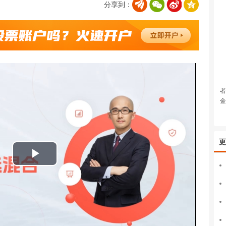
分享到：
者
金
更
播
放
视