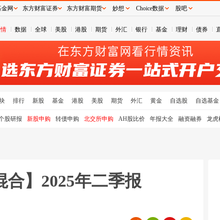
基金网
东方财富证券
东方财富期货
妙想
Choice数据
股吧
行情
数据
全球
美股
港股
期货
外汇
银行
基金
理财
债券
块
排行
新股
基金
港股
美股
期货
外汇
黄金
自选股
自选基金
个股研报
新股申购
转债申购
北交所申购
AH股比价
年报大全
融资融券
龙虎
合】2025年二季报