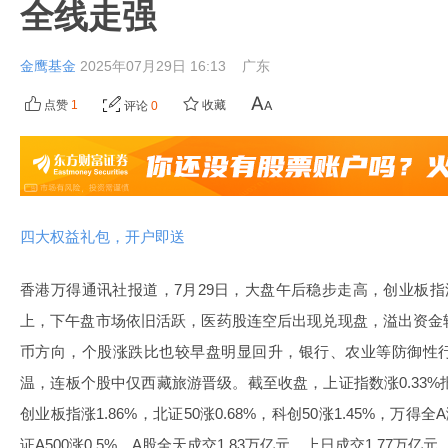
全线走强
金鹰基金
2025年07月29日 16:13
广东
点赞
1
收藏
评论
0
四大权益礼包，开户即送
香港万得通讯社报道，7月29日，大盘午后稳步走高，创业板指沿
上，下午盘市场依旧活跃，医药股连空后出现兑现盘，溢出资金
币方向，个股涨跌比也较早盘明显回升，银行、农业等防御性
温，连板个股中仅西藏旅游晋级。截至收盘，上证指数涨0.33%报36
创业板指涨1.86%，北证50涨0.68%，科创50涨1.45%，万得全A涨
证A500涨0.5%。A股全天成交1.83万亿元，上日成交1.77万亿元