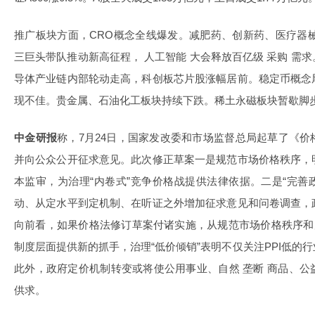
推广板块方面，CRO概念全线爆发。减肥药、创新药、医疗器
三巨头带队推动新高征程， 人工智能 大会释放百亿级 采购 需
导体产业链内部轮动走高，科创板芯片股涨幅居前。稳定币概念
现不佳。贵金属、石油化工板块持续下跌。稀土永磁板块暂歇脚
中金研报
称，7月24日，国家发改委和市场监督总局起草了《
并向公众公开征求意见。此次修正草案一是规范市场价格秩序，
本监审，为治理“内卷式”竞争价格战提供法律依据。二是“完善
动、从定水平到定机制、在听证之外增加征求意见和问卷调查，
向前看，如果价格法修订草案付诸实施，从规范市场价格秩序和
制度层面提供新的抓手，治理“低价倾销”表明不仅关注PPI低的
此外，政府定价机制转变或将使公用事业、自然 垄断 商品、
供求。