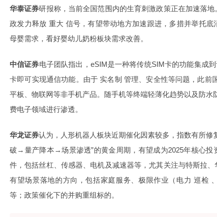
华泰证券
研报称，当前全国范围内的生育刺激政策正在加速落地
政发力释放 重大 信号，有望带动地方加速跟进，多措并举托
母婴需求，看好婴幼儿奶粉板块需求改善。
中信证券
电子团队指出，eSIM是一种将传统SIM卡的功能集成
卡即可实现通信功能。由于 实名制 管理、安全性等问题，此前国
平板、物联网等非手机产品。随手机等终端轻薄化趋势以及防水防
费电子领域进行渗透。
华龙证券
认为，人形机器人板块近期催化因素较多，指数有所修
破→量产降本→场景渗透”的黄金周期，有望成为2025年核心
件，包括丝杠、传感器、电机及减速器等，尤其关注与特斯拉、
有望场景落地的方向，包括家庭服务、极限作业（电力 巡检 
等；政策催化下的并购重组标的。