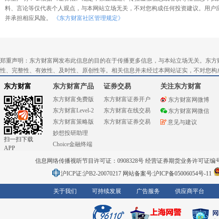
料、言论等仅代表个人观点，与本网站立场无关，不对您构成任何投资建议。用户
并承担相应风险。
《东方财富社区管理规定》
郑重声明：东方财富网发布此信息的目的在于传播更多信息，与本站立场无关。东方
性、完整性、有效性、及时性、原创性等。相关信息并未经过本网站证实，不对您构
东方财富
东方财富产品
证券交易
关注东方财富
东方财富免费版
东方财富证券开户
东方财富网微博
东方财富Level-2
东方财富在线交易
东方财富网微信
东方财富策略版
东方财富证券交易
意见与建议
妙想投研助理
扫一扫下载
Choice金融终端
APP
信息网络传播视听节目许可证：0908328号 经营证券期货业务许可证编号：91310
沪ICP证:沪B2-20070217
网站备案号:沪ICP备05006054号-11
关于我们
可持续发展
广告服务
供应商平台