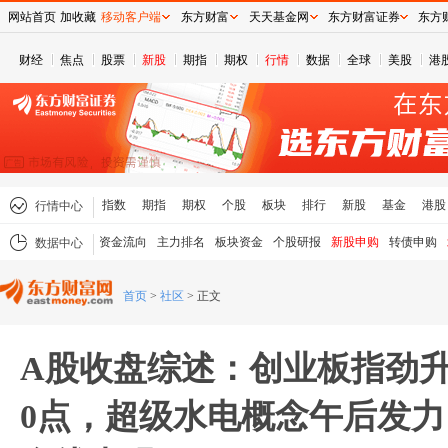
网站首页
加收藏
移动客户端
东方财富
天天基金网
东方财富证券
东方
财经
焦点
股票
新股
期指
期权
行情
数据
全球
美股
港
指数
期指
期权
个股
板块
排行
新股
基金
港股
行情中心
资金流向
主力排名
板块资金
个股研报
新股申购
转债申购
数据中心
首页
>
社区
>
正文
A股收盘综述：创业板指劲升1.
0点，超级水电概念午后发