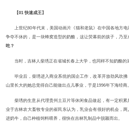
【01 快速成王】
上世纪80年代末，美国动画片《猫和老鼠》在中国各地方电
争夺不休的，是一块蜂窝造型的奶酪，这让荧幕前的孩子，乃至
吃？
当时，吉林人柴琇正在省城长春上大学，也同样不知奶酪的
毕业后，柴琇进入商业系统的国企工作，改革开放劲风吹拂
山里长大的她总觉得自己能做出点儿事业，于是1996年下海经商
柴琇的生意从代理贵州土豆片等休闲食品做起，有一定积累后开
业于吉林农大畜牧专业的崔民东认为，乳业会有很好的机会，两
进奶牛，自己种植饲料喂养，很快在吉林乳制品中脱颖而出。