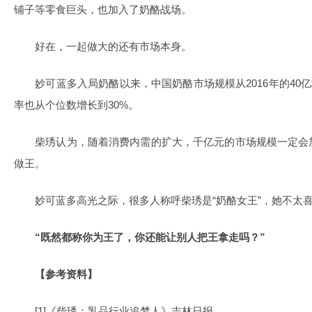
铺子等零食巨头，也加入了奶酪战场。
好在，一起做大的还有市场本身。
妙可蓝多入局奶酪以来，中国奶酪市场规模从2016年的40亿增
率也从个位数增长到30%。
柴琇认为，随着消费内需的扩大，千亿元的市场规模一定会
做王。
妙可蓝多高光之际，很多人称呼柴琇是“奶酪女王”，她不太喜
“既然都称你为王了，你还能让别人把王拿走吗？”
【参考资料】
[1]《柴琇：乳品行业追梦人》吉林日报