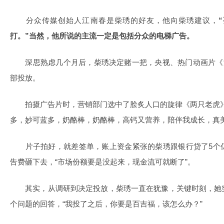
分众传媒创始人江南春是柴琇的好友，他向柴琇建议，
打。”当然，他所说的主流一定是包括分众的电梯广告。
深思熟虑几个月后，柴琇决定赌一把，央视、热门动画片《汪
部投放。
拍摄广告片时，营销部门选中了脍炙人口的旋律《两只老虎》
多，妙可蓝多，奶酪棒，奶酪棒，高钙又营养，陪伴我成长，真美
片子拍好，就差签单，账上资金紧张的柴琇跟银行贷了5个
告费砸下去，“市场份额要是没起来，现金流可就断了”。
其实，从调研到决定投放，柴琇一直在犹豫，关键时刻，她
个问题的回答，“我投了之后，你要是百吉福，该怎么办？”