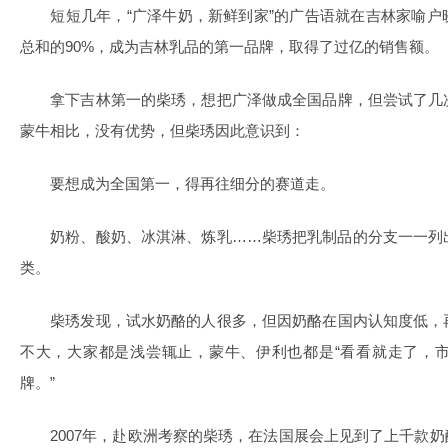
短短几年，“广泽牛奶，新鲜到家”的广告语就在吉林家喻户
总和的90%，成为吉林乳品的第一品牌，取得了过亿的销售额。
拿下吉林第一的柴琇，想把广泽做成全国品牌，但尝试了几
蒙牛相比，没有优势，但柴琇因此意识到：
要想成为全国第一，得再往细分的赛道走。
奶粉、酸奶、冰淇淋、炼乳……柴琇把乳制品的分支一一列
类。
柴琇发现，试水奶酪的人很多，但因奶酪在国内认知度低，
不大，大家都是浅尝辄止，蒙牛、伊利也都是“看看就走了，
牌。”
2007年，赴欧洲考察的柴琇，在法国展会上见到了上千款奶酪