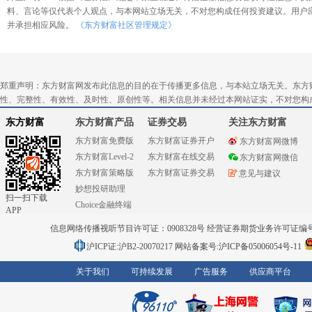
料、言论等仅代表个人观点，与本网站立场无关，不对您构成任何投资建议。用户
并承担相应风险。
《东方财富社区管理规定》
郑重声明：东方财富网发布此信息的目的在于传播更多信息，与本站立场无关。东方
性、完整性、有效性、及时性、原创性等。相关信息并未经过本网站证实，不对您构
东方财富
东方财富产品
证券交易
关注东方财富
东方财富免费版
东方财富证券开户
东方财富网微博
东方财富Level-2
东方财富在线交易
东方财富网微信
东方财富策略版
东方财富证券交易
意见与建议
妙想投研助理
扫一扫下载
Choice金融终端
APP
信息网络传播视听节目许可证：0908328号 经营证券期货业务许可证编号：91310
沪ICP证:沪B2-20070217
网站备案号:沪ICP备05006054号-11
关于我们
可持续发展
广告服务
供应商平台