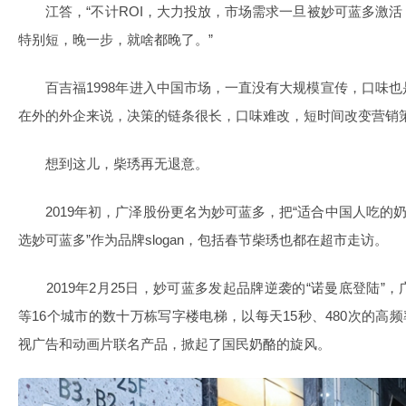
江答，“不计ROI，大力投放，市场需求一旦被妙可蓝多激活
特别短，晚一步，就啥都晚了。”
百吉福1998年进入中国市场，一直没有大规模宣传，口味也
在外的外企来说，决策的链条很长，口味难改，短时间改变营销
想到这儿，柴琇再无退意。
2019年初，广泽股份更名为妙可蓝多，把“适合中国人吃的奶
选妙可蓝多”作为品牌slogan，包括春节柴琇也都在超市走访。
2019年2月25日，妙可蓝多发起品牌逆袭的“诺曼底登陆”
等16个城市的数十万栋写字楼电梯，以每天15秒、480次的高
视广告和动画片联名产品，掀起了国民奶酪的旋风。