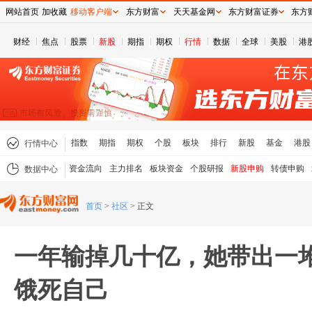
网站首页
加收藏
移动客户端
东方财富
天天基金网
东方财富证券
东方
财经
焦点
股票
新股
期指
期权
行情
数据
全球
美股
港
指数
期指
期权
个股
板块
排行
新股
基金
港股
行情中心
资金流向
主力排名
板块资金
个股研报
新股申购
转债申购
数据中心
首页
>
社区
>
正文
一年输掉几十亿，她带出一
饿死自己