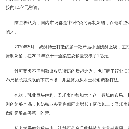
投的1.5亿元融资。
陈昱桦认为，国内市场都是“棒棒”类的再制奶酪，而他希望
的人。
2020年5月，奶酪博士打造的第一款产品小圆奶酪上线，主打
原制奶酪，在2021年双十一全渠道总销量突破了1亿元。
妙可蓝多不但刺激出攻势凌厉的后起之秀，也打醒了行业旧
布局被长期忽视的下沉市场，并且努力从本土视角调整打法。
包括，乳业巨头伊利、君乐宝也都加大了这一领域的布局。其中
列的奶酪产品，其奶酪业务零售额同比增长了两倍以上；君乐宝
做到奶酪品类第一阵营。
新老对手的前后夹击，让妙可蓝多只能持续加大营销费用，