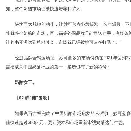
知，整个奶酪市场也被快速培养和扩大。
快速而大规模的动作，让妙可蓝多业绩爆涨，名声爆棚，不
造就整个奶酪的市场，百吉福等外国品牌只能目送对手，有媒体
计划书还没送到总部过会，市场就已经被妙可蓝多打透了。”
经过品牌营销这场仗，妙可蓝多的市场份额在2021年达到27.
吉福成为中国奶酪行业的第一，柴琇也有了新的称号：
奶酪女王。
【02 群“徒”围殴】
如果说百吉福完成了中国奶酪市场启蒙的从0到1，妙可蓝多则
值快速超过350亿元，更让资本和市场重新审视奶酪这门生意。