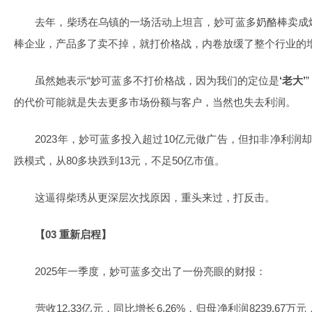
去年，柴琇在乌镇的一场活动上坦言，妙可蓝多奶酪棒卖成
棒企业，产品多了卖不掉，就打价格战，内卷放缓了整个行业的
虽然她表示“妙可蓝多不打价格战，因为我们的定位是
‘老大’
的代价可能就是失去更多市场份额与客户，当然也失去利润。
2023年，妙可蓝多投入超过10亿元做广告，但扣非净利润却
跌模式，从80多块跌到13元，不足50亿市值。
这逼得柴琇从更深层次找原因，重头来过，打反击。
【03 重新启程】
2025年一季度，妙可蓝多交出了一份亮眼的财报：
营收12.33亿元，同比增长6.26%，归母净利润8239.67万元