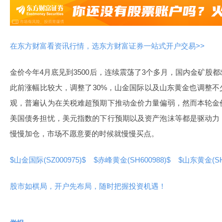
在东方财富看资讯行情，选东方财富证券一站式开户交易>>
金价今年
4
月底见到
3500
后，连续震荡了
3
个多月，国内金矿股都
此前涨幅比较大，调整了
30%，
山金国际
以及
山东黄金
也调整不
观，普遍认为在关税难超预期下推动金价力量偏弱，然而本轮金
美国债务担忧，美元指数的下行预期以及资产泡沫等都是
驱动力
慢慢加仓，市场不愿意要的时候就慢慢买点。
$山金国际(SZ000975)$
$赤峰黄金(SH600988)$
$山东黄金(SH
股市如棋局，开户先布局，随时把握投资机遇！