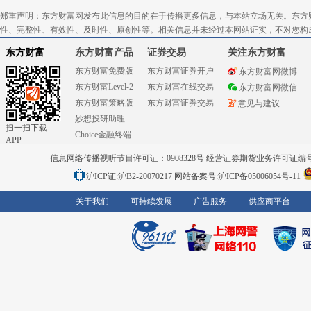
郑重声明：东方财富网发布此信息的目的在于传播更多信息，与本站立场无关。东方
性、完整性、有效性、及时性、原创性等。相关信息并未经过本网站证实，不对您构
东方财富
东方财富产品
证券交易
关注东方财富
东方财富免费版
东方财富证券开户
东方财富网微博
东方财富Level-2
东方财富在线交易
东方财富网微信
东方财富策略版
东方财富证券交易
意见与建议
妙想投研助理
扫一扫下载
Choice金融终端
APP
信息网络传播视听节目许可证：0908328号 经营证券期货业务许可证编号：91310
沪ICP证:沪B2-20070217
网站备案号:沪ICP备05006054号-11
关于我们
可持续发展
广告服务
供应商平台