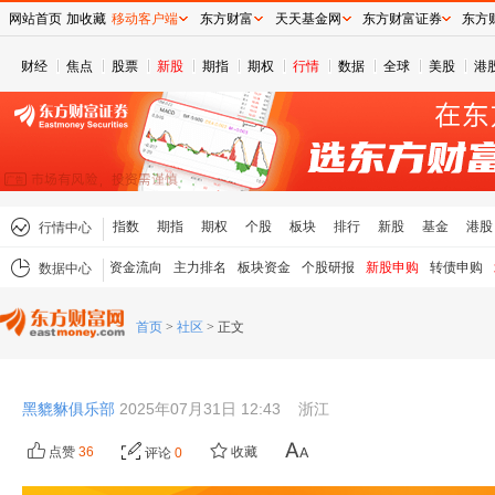
网站首页
加收藏
移动客户端
东方财富
天天基金网
东方财富证券
东方
财经
焦点
股票
新股
期指
期权
行情
数据
全球
美股
港
指数
期指
期权
个股
板块
排行
新股
基金
港股
行情中心
资金流向
主力排名
板块资金
个股研报
新股申购
转债申购
数据中心
首页
>
社区
>
正文
黑貔貅俱乐部
2025年07月31日 12:43
浙江
点赞
36
收藏
评论
0