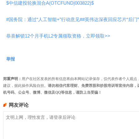
$中信建投轮换混合A(OTCFUND|003822)$
#国务院：通过“人工智能+”行动意见#
#英伟达深夜回应芯片“后门”
恭喜解锁12个月手机L2专属领取资格，立即领取>>
举报
郑重声明：
用户在社区发表的所有信息将由本网站记录保存，仅代表作者个人观点
建议，据此操作风险自担。
请勿相信代客理财、免费荐股和炒股培训等宣传内容，
机号码、公众号、微博、微信及QQ等信息，谨防上当受骗！
网友评论