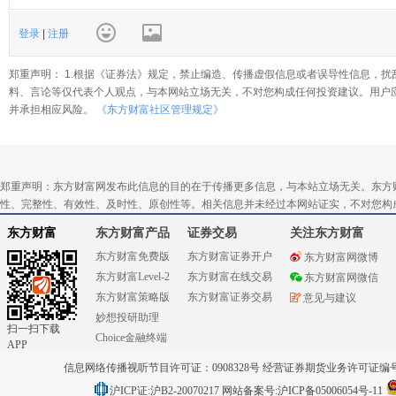
登录
|
注册
郑重声明： 1.根据《证券法》规定，禁止编造、传播虚假信息或者误导性信息，扰
料、言论等仅代表个人观点，与本网站立场无关，不对您构成任何投资建议。用户
并承担相应风险。
《东方财富社区管理规定》
郑重声明：东方财富网发布此信息的目的在于传播更多信息，与本站立场无关。东方
性、完整性、有效性、及时性、原创性等。相关信息并未经过本网站证实，不对您构
东方财富
东方财富产品
证券交易
关注东方财富
东方财富免费版
东方财富证券开户
东方财富网微博
东方财富Level-2
东方财富在线交易
东方财富网微信
东方财富策略版
东方财富证券交易
意见与建议
妙想投研助理
扫一扫下载
Choice金融终端
APP
信息网络传播视听节目许可证：0908328号 经营证券期货业务许可证编号：91310
沪ICP证:沪B2-20070217
网站备案号:沪ICP备05006054号-11