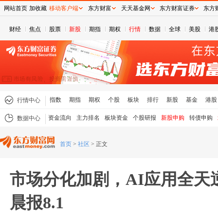
网站首页
加收藏
移动客户端
东方财富
天天基金网
东方财富证券
东方
财经
焦点
股票
新股
期指
期权
行情
数据
全球
美股
港
指数
期指
期权
个股
板块
排行
新股
基金
港股
行情中心
资金流向
主力排名
板块资金
个股研报
新股申购
转债申购
数据中心
首页
>
社区
>
正文
市场分化加剧，AI应用全天
晨报8.1