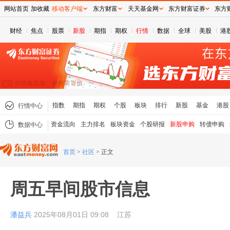
网站首页
加收藏
移动客户端
东方财富
天天基金网
东方财富证券
东方
财经
焦点
股票
新股
期指
期权
行情
数据
全球
美股
港
指数
期指
期权
个股
板块
排行
新股
基金
港股
行情中心
资金流向
主力排名
板块资金
个股研报
新股申购
转债申购
数据中心
首页
>
社区
>
正文
周五早间股市信息
潘益兵
2025年08月01日 09:08
江苏