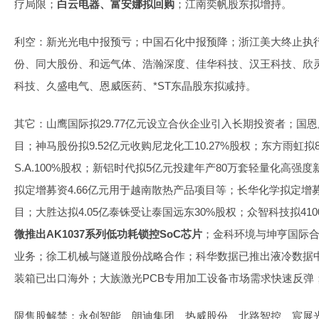
疗局限；
白云电器、富安娜拟回购
；江南奕帆股东拟增持。
利空：新光光电中报预亏；中国石化中报预降；浙江美大终止执
份、同大股份、和远气体、浩瀚深度、佳华科技、汉王科技、欣
科技、久盛电气、恩威医药、*ST东晶股东拟减持。
其它：山鹰国际拟29.77亿元设立合伙企业引入长期投资者；国恩股
目；神马股份拟9.52亿元收购尼龙化工10.27%股权；东方雨虹拟8.8亿
S.A.100%股权；新铝时代拟5亿元投建年产80万套轻量化高
拟定增募资4.66亿元用于越南散热产品项目等；长华化学拟定增募
目；大胜达拟4.05亿泰铢受让泰国远东30%股权；众智科技拟41
微推出AK1037系列低功耗锁控SoC芯片
；金科环境与坤亨国际合
业务；徐工机械与隧道股份战略合作；科华数据已推出液冷数据
装箱已出口海外；大族激光PCB专用加工设备市场需求快速反弹
限售股解禁：永创智能、朗迪集团、热威股份、北路智控、宸展