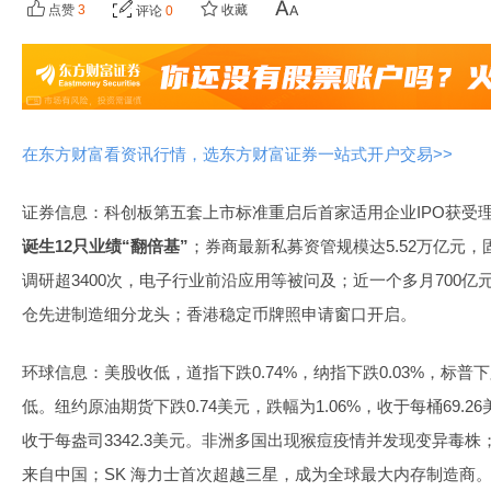
点赞
3
收藏
评论
0
在东方财富看资讯行情，选东方财富证券一站式开户交易>>
证券信息：科创板第五套上市标准重启后首家适用企业IPO获受理；
诞生12只业绩“翻倍基”
；券商最新私募资管规模达5.52万亿元
调研超3400次，电子行业前沿应用等被问及；近一个多月700亿
仓先进制造细分龙头；香港稳定币牌照申请窗口开启。
环球信息：美股收低，道指下跌0.74%，纳指下跌0.03%，标普下
低。纽约原油期货下跌0.74美元，跌幅为1.06%，收于每桶69.2
收于每盎司3342.3美元。非洲多国出现猴痘疫情并发现变异毒株；
来自中国；SK 海力士首次超越三星，成为全球最大内存制造商