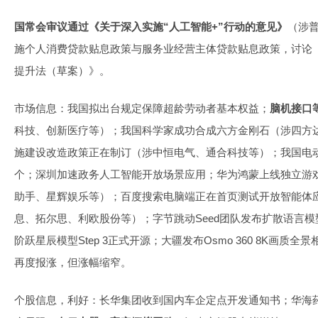
国常会审议通过《关于深入实施“人工智能+”行动的意见》
（涉
施个人消费贷款贴息政策与服务业经营主体贷款贴息政策，讨论
提升法（草案）》。
市场信息：我国拟出台规定保障超龄劳动者基本权益；
脑机接口
科技、创新医疗等）；我国科学家成功合成六方金刚石（涉四方
施建设改造政策正在制订（涉中恒电气、通合科技等）；我国电动
个；深圳加速政务人工智能开放场景应用；华为鸿蒙上线独立游
助手、星辉娱乐等）；百度搜索电脑端正在首页测试开放智能体
息、拓尔思、利欧股份等）；字节跳动Seed团队发布扩散语言模型，每
阶跃星辰模型Step 3正式开源；大疆发布Osmo 360 8K画质
再度报涨，但涨幅缩窄。
个股信息，利好：长华集团收到国内车企定点开发通知书；华海