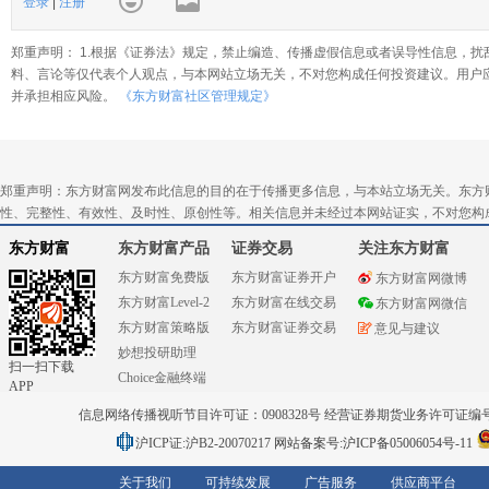
登录
|
注册
郑重声明： 1.根据《证券法》规定，禁止编造、传播虚假信息或者误导性信息，扰
料、言论等仅代表个人观点，与本网站立场无关，不对您构成任何投资建议。用户
并承担相应风险。
《东方财富社区管理规定》
郑重声明：东方财富网发布此信息的目的在于传播更多信息，与本站立场无关。东方
性、完整性、有效性、及时性、原创性等。相关信息并未经过本网站证实，不对您构
东方财富
东方财富产品
证券交易
关注东方财富
东方财富免费版
东方财富证券开户
东方财富网微博
东方财富Level-2
东方财富在线交易
东方财富网微信
东方财富策略版
东方财富证券交易
意见与建议
妙想投研助理
扫一扫下载
Choice金融终端
APP
信息网络传播视听节目许可证：0908328号 经营证券期货业务许可证编号：91310
沪ICP证:沪B2-20070217
网站备案号:沪ICP备05006054号-11
关于我们
可持续发展
广告服务
供应商平台