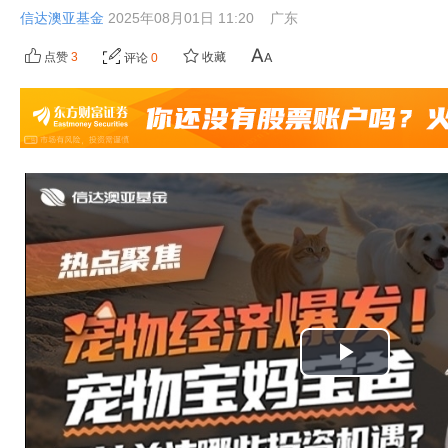
信达澳亚基金
2025年08月01日 11:20
广东
点赞
3
收藏
评论
0
播
放