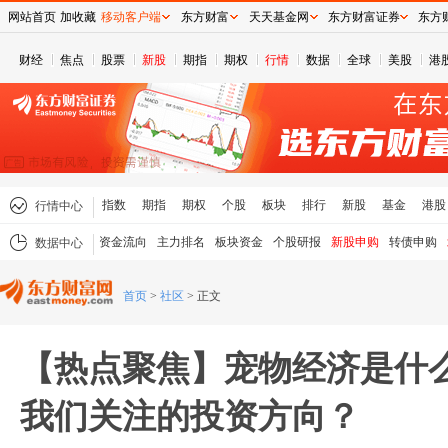
网站首页
加收藏
移动客户端
东方财富
天天基金网
东方财富证券
东方
财经
焦点
股票
新股
期指
期权
行情
数据
全球
美股
港
指数
期指
期权
个股
板块
排行
新股
基金
港股
行情中心
资金流向
主力排名
板块资金
个股研报
新股申购
转债申购
数据中心
首页
>
社区
>
正文
【热点聚焦】宠物经济是什
我们关注的投资方向？