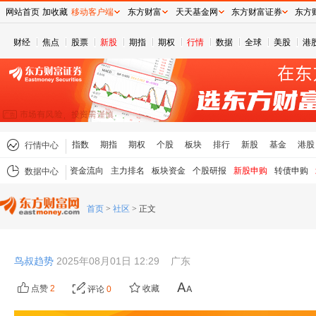
网站首页
加收藏
移动客户端
东方财富
天天基金网
东方财富证券
东方
财经
焦点
股票
新股
期指
期权
行情
数据
全球
美股
港
指数
期指
期权
个股
板块
排行
新股
基金
港股
行情中心
资金流向
主力排名
板块资金
个股研报
新股申购
转债申购
数据中心
首页
>
社区
>
正文
鸟叔趋势
2025年08月01日 12:29
广东
点赞
2
收藏
评论
0