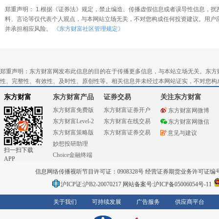
郑重声明： 1.根据《证券法》规定，禁止编造、传播虚假信息或者误导性信息，扰
料、言论等仅代表个人观点，与本网站立场无关，不对您构成任何投资建议。用户
并承担相应风险。
《东方财富社区管理规定》
郑重声明：东方财富网发布此信息的目的在于传播更多信息，与本站立场无关。东方
性、完整性、有效性、及时性、原创性等。相关信息并未经过本网站证实，不对您构
东方财富
东方财富产品
证券交易
关注东方财富
东方财富免费版
东方财富证券开户
东方财富网微博
东方财富Level-2
东方财富在线交易
东方财富网微信
东方财富策略版
东方财富证券交易
意见与建议
妙想投研助理
扫一扫下载
Choice金融终端
APP
信息网络传播视听节目许可证：0908328号 经营证券期货业务许可证编号：91310
沪ICP证:沪B2-20070217
网站备案号:沪ICP备05006054号-11
关于我们
可持续发展
广告服务
供应商平台