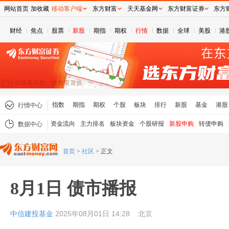
网站首页
加收藏
移动客户端
东方财富
天天基金网
东方财富证券
东方
财经
焦点
股票
新股
期指
期权
行情
数据
全球
美股
港
指数
期指
期权
个股
板块
排行
新股
基金
港股
行情中心
资金流向
主力排名
板块资金
个股研报
新股申购
转债申购
数据中心
首页
>
社区
>
正文
8月1日 债市播报
中信建投基金
2025年08月01日 14:28
北京