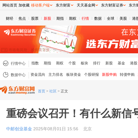
网站首页
加收藏
移动客户端
东方财富
天天基金网
东方财富证券
东方
财经
焦点
股票
新股
期指
期权
行情
数据
全球
美股
港
指数
期指
期权
个股
板块
排行
新股
基金
港股
行情中心
资金流向
主力排名
板块资金
个股研报
新股申购
转债申购
数据中心
首页
>
社区
>
正文
重磅会议召开！有什么新信
中邮创业基金
2025年08月01日 15:56
北京