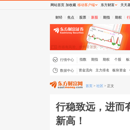
网站首页
加收藏
移动客户端
东方财富
天天
财经
焦点
股票
新股
期指
期权
指数
期指
期权
个股
板
行情中心
资金流向
主力排名
板块资金
数据中心
首页
>
社区
>
正文
行稳致远，进而
新高！