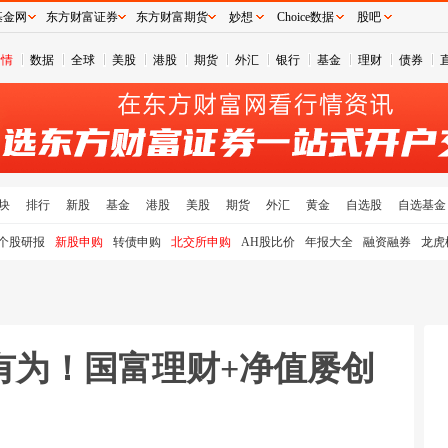
基金网
东方财富证券
东方财富期货
妙想
Choice数据
股吧
行情
数据
全球
美股
港股
期货
外汇
银行
基金
理财
债券
块
排行
新股
基金
港股
美股
期货
外汇
黄金
自选股
自选基金
个股研报
新股申购
转债申购
北交所申购
AH股比价
年报大全
融资融券
龙虎
有为！国富理财+净值屡创