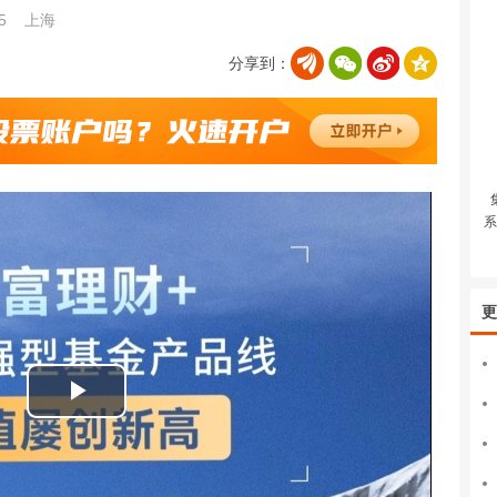
35
上海
分享到：
系
更
播
放