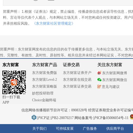
郑重声明： 1.根据《证券法》规定，禁止编造、传播虚假信息或者误导性信息，扰
料、言论等仅代表个人观点，与本网站立场无关，不对您构成任何投资建议。用户
并承担相应风险。
《东方财富社区管理规定》
郑重声明：东方财富网发布此信息的目的在于传播更多信息，与本站立场无关。东方
性、完整性、有效性、及时性、原创性等。相关信息并未经过本网站证实，不对您构
东方财富
东方财富产品
证券交易
关注东方财富
东方财富免费版
东方财富证券开户
东方财富网微博
东方财富Level-2
东方财富在线交易
东方财富网微信
东方财富策略版
东方财富证券交易
意见与建议
妙想投研助理
扫一扫下载
Choice金融终端
APP
信息网络传播视听节目许可证：0908328号 经营证券期货业务许可证编号：91310
沪ICP证:沪B2-20070217
网站备案号:沪ICP备05006054号-11
关于我们
可持续发展
广告服务
供应商平台