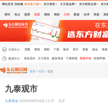
网站首页
加收藏
移动客户端
东方财富
天天基金网
东方财富证券
东方
财经
焦点
股票
新股
期指
期权
行情
数据
全球
美股
港
指数
期指
期权
个股
板块
排行
新股
基金
港股
行情中心
资金流向
主力排名
板块资金
个股研报
新股申购
转债申购
数据中心
首页
>
社区
>
正文
九泰观市
九泰基金
2025年08月04日 11:37
北京