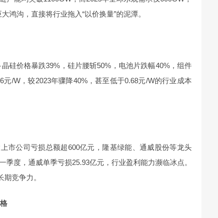
巨大鸿沟，直接将行业拖入“以价换量”的泥潭。
多晶硅价格暴跌39%，硅片腰斩50%，电池片跌幅40%，组件
6元/W，较2023年骤降40%，甚至低于0.68元/W的行业成本
股上市公司亏损总额超600亿元，隆基绿能、通威股份等龙头
025年一季度，通威单季亏损25.93亿元，行业盈利能力濒临冰点。
长期竞争力。
真格