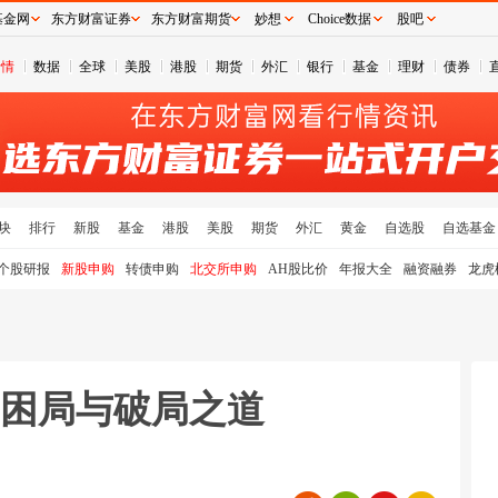
基金网
东方财富证券
东方财富期货
妙想
Choice数据
股吧
行情
数据
全球
美股
港股
期货
外汇
银行
基金
理财
债券
块
排行
新股
基金
港股
美股
期货
外汇
黄金
自选股
自选基金
个股研报
新股申购
转债申购
北交所申购
AH股比价
年报大全
融资融券
龙虎
” 困局与破局之道