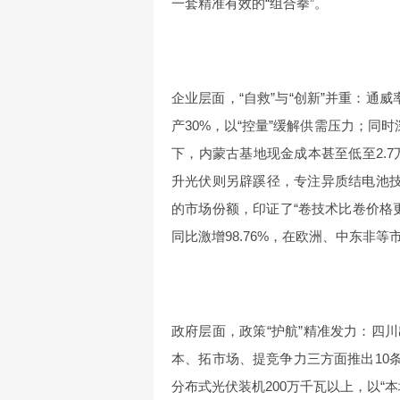
一套精准有效的“组合拳”。
企业层面，“自救”与“创新”并重：通
产30%，以“控量”缓解供需压力；同
下，内蒙古基地现金成本甚至低至2.
升光伏则另辟蹊径，专注异质结电池技
的市场份额，印证了“卷技术比卷价格更
同比激增98.76%，在欧洲、中东非
政府层面，政策“护航”精准发力：四
本、拓市场、提竞争力三方面推出10条
分布式光伏装机200万千瓦以上，以“