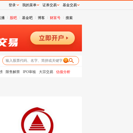
登录
我的菜单
证券交易
基金交易
直播
股吧
基金吧
博客
财富号
搜索
0
榜
限售解禁
IPO审核
大宗交易
估值分析