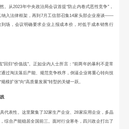
然。从2023年中央政治局会议首提“防止内卷式恶性竞争”，
其纳入法律框架，再到7月工信部召集14家头部企业座谈——
悉数到场，会议明确要求企业上报成本价，对低于成本销售行
”回归“价值战”。正如业内人士所言：“前两年的暴利不是常
家通过淘汰落后产能、规范竞争秩序，倒逼企业将重心转向技
规模扩张”向“高质量发展”转型的关键一跃。
实践
具代表性。这里聚集了32家生产企业、28家应用企业，多晶
一，综合产能稳居全国前三。面对行业寒冬，四川政企打出了