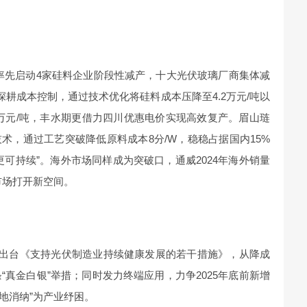
威率先启动4家硅料企业阶段性减产，十大光伏玻璃厂商集体减
时深耕成本控制，通过技术优化将硅料成本压降至4.2万元/吨以
7万元/吨，丰水期更借力四川优惠电价实现高效复产。眉山琏
术，通过工艺突破降低原料成本8分/W，稳稳占据国内15%
可持续”。海外市场同样成为突破口，通威2024年海外销量
等市场打开新空间。
川出台《支持光伏制造业持续健康发展的若干措施》，从降成
“真金白银”举措；同时发力终端应用，力争2025年底前新增
本地消纳”为产业纾困。