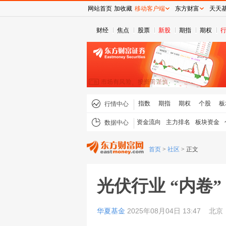
网站首页
加收藏
移动客户端
东方财富
天天
财经
焦点
股票
新股
期指
期权
指数
期指
期权
个股
板
行情中心
资金流向
主力排名
板块资金
数据中心
首页
>
社区
>
正文
光伏行业 “内卷
华夏基金
2025年08月04日 13:47
北京