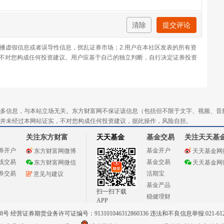
清除
提交评论
传播虚假信息或者误导性信息，扰乱证券市场；2.用户在本社区发表的所有资
不对您构成任何投资建议。用户应基于自己的独立判断，自行决定证券投资
多信息，与本站立场无关。东方财富网不保证该信息（包括但不限于文字、视频、音
并未经过本网站证实，不对您构成任何投资建议，据此操作，风险自担。
关注东方财富
天天基金
基金交易
关注天天基
券开户
基金开户
东方财富网微博
天天基金网
线交易
基金交易
东方财富网微信
天天基金网
券交易
活期宝
意见与建议
基金产品
扫一扫下载
稳健理财
APP
 经营证券期货业务许可证编号：913101046312860336 违法和不良信息举报:021-612