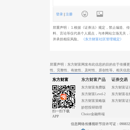
登录
|
注册
郑重声明： 1.根据《证券法》规定，禁止编造、
料、言论等仅代表个人观点，与本网站立场无关，
并承担相应风险。
《东方财富社区管理规定》
郑重声明：东方财富网发布此信息的目的在于传播更
性、完整性、有效性、及时性、原创性等。相关信息
东方财富
东方财富产品
证券交易
东方财富免费版
东方财富证
东方财富Level-2
东方财富在
东方财富策略版
东方财富证
妙想投研助理
扫一扫下载
Choice金融终端
APP
信息网络传播视听节目许可证：0908328号