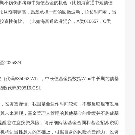
期不妨仍多考虑中短债基金的机会（比如海富通中短债债
）。如果收益预期更高，愿意承担一些的回撤波动，拉长时间看，当
资性价比。（比如海富通欣睿混合，A类010657，C类
025/8/4
代码885062.WI），中长债基金指数指Wind中长期纯债基
数代码930916.CSI。
险，投资需谨慎。我国基金运作时间较短，不能反映股市发展
示其未来表现，基金管理人管理的其他基金的业绩并不构成基
提醒您注意投资风险，请仔细阅读基金合同和基金招募说明
售机构适当性意见的基础上，根据自身的风险承受能力、投资