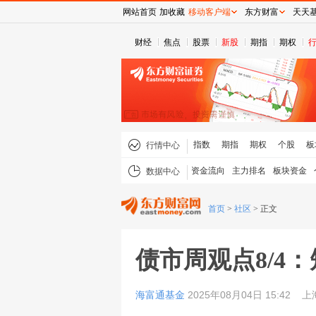
网站首页
加收藏
移动客户端
东方财富
天天
财经
焦点
股票
新股
期指
期权
指数
期指
期权
个股
板
行情中心
资金流向
主力排名
板块资金
数据中心
首页
>
社区
>
正文
债市周观点8/4
海富通基金
2025年08月04日 15:42
上