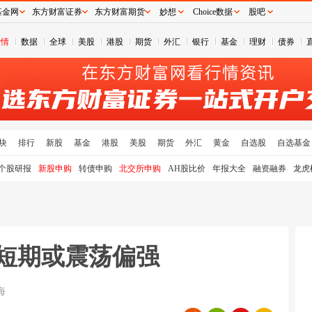
基金网
东方财富证券
东方财富期货
妙想
Choice数据
股吧
行情
数据
全球
美股
港股
期货
外汇
银行
基金
理财
债券
块
排行
新股
基金
港股
美股
期货
外汇
黄金
自选股
自选基金
个股研报
新股申购
转债申购
北交所申购
AH股比价
年报大全
融资融券
龙虎
：短期或震荡偏强
海