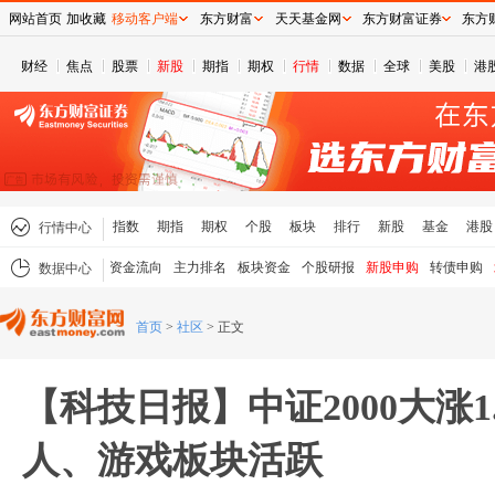
网站首页
加收藏
移动客户端
东方财富
天天基金网
东方财富证券
东方
财经
焦点
股票
新股
期指
期权
行情
数据
全球
美股
港
指数
期指
期权
个股
板块
排行
新股
基金
港股
行情中心
资金流向
主力排名
板块资金
个股研报
新股申购
转债申购
数据中心
首页
>
社区
>
正文
【科技日报】中证2000大涨1
人、游戏板块活跃