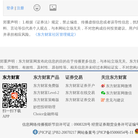
登录
|
注册
郑重声明： 1.根据《证券法》规定，禁止编造、传播虚假信息或者误导性信息，扰
料、言论等仅代表个人观点，与本网站立场无关，不对您构成任何投资建议。用户
并承担相应风险。
《东方财富社区管理规定》
郑重声明：东方财富网发布此信息的目的在于传播更多信息，与本站立场无关。东方
性、完整性、有效性、及时性、原创性等。相关信息并未经过本网站证实，不对您构
东方财富
东方财富产品
证券交易
关注东方财富
东方财富免费版
东方财富证券开户
东方财富网微博
东方财富Level-2
东方财富在线交易
东方财富网微信
东方财富策略版
东方财富证券交易
意见与建议
妙想投研助理
扫一扫下载
Choice金融终端
APP
信息网络传播视听节目许可证：0908328号 经营证券期货业务许可证编号：91310
沪ICP证:沪B2-20070217
网站备案号:沪ICP备05006054号-11