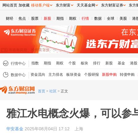
网站首页
加收藏
移动客户端
东方财富
天天基金网
东方财富证券
东方
财经
焦点
股票
新股
期指
期权
行情
数据
全球
美股
港
指数
期指
期权
个股
板块
排行
新股
基金
港股
行情中心
资金流向
主力排名
板块资金
个股研报
新股申购
转债申购
数据中心
首页
>
社区
>
正文
雅江水电概念火爆，可以参
华安基金
2025年08月04日 17:12
上海