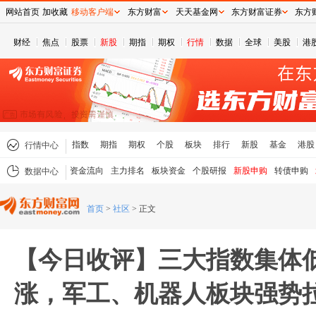
网站首页
加收藏
移动客户端
东方财富
天天基金网
东方财富证券
东方
财经
焦点
股票
新股
期指
期权
行情
数据
全球
美股
港
指数
期指
期权
个股
板块
排行
新股
基金
港股
行情中心
资金流向
主力排名
板块资金
个股研报
新股申购
转债申购
数据中心
首页
>
社区
>
正文
【今日收评】三大指数集体
涨，军工、机器人板块强势