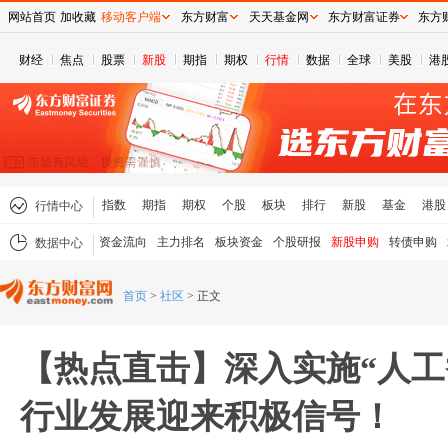
网站首页
加收藏
移动客户端
东方财富
天天基金网
东方财富证券
东方
财经
焦点
股票
新股
期指
期权
行情
数据
全球
美股
港
指数
期指
期权
个股
板块
排行
新股
基金
港股
行情中心
资金流向
主力排名
板块资金
个股研报
新股申购
转债申购
数据中心
首页
>
社区
>
正文
【热点直击】深入实施“人工
行业发展迎来积极信号！