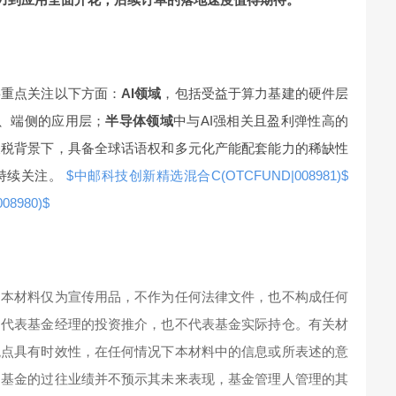
将重点关注以下方面：
AI领域
，包括受益于算力基建的硬件层
容、端侧的应用层；
半导体领域
中与AI强相关且盈利弹性高的
关税背景下，具备全球话语权和多元化产能配套能力的稀缺性
持续关注。
$中邮科技创新精选混合C(OTCFUND|008981)$
8980)$
。本材料仅为宣传用品，不作为任何法律文件，也不构成任何
不代表基金经理的投资推介，也不代表基金实际持仓。有关材
观点具有时效性，在任何情况下本材料中的信息或所表述的意
。基金的过往业绩并不预示其未来表现，基金管理人管理的其