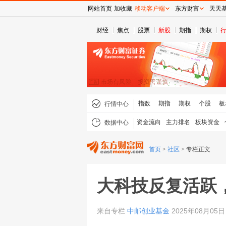
网站首页
加收藏
移动客户端
东方财富
天天
财经
焦点
股票
新股
期指
期权
指数
期指
期权
个股
板
行情中心
资金流向
主力排名
板块资金
数据中心
首页
>
社区
>
专栏正文
大科技反复活跃
来自专栏
中邮创业基金
2025年08月05日 