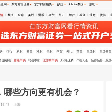
基金网
东方财富证券
东方财富期货
妙想
Choice数据
股吧
行情
数据
全球
美股
港股
期货
外汇
银行
基金
理财
债券
块
排行
新股
基金
港股
美股
期货
外汇
黄金
自选股
自选基金
个股研报
新股申购
转债申购
北交所申购
AH股比价
年报大全
融资融券
龙虎
，哪些方向更有机会？
16:47
上海