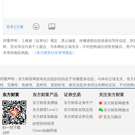
登录
|
注册
郑重声明： 1.根据《证券法》规定，禁止编造、传播虚假信息或者误导性信息，扰
料、言论等仅代表个人观点，与本网站立场无关，不对您构成任何投资建议。用户
并承担相应风险。
《东方财富社区管理规定》
郑重声明：东方财富网发布此信息的目的在于传播更多信息，与本站立场无关。东方
性、完整性、有效性、及时性、原创性等。相关信息并未经过本网站证实，不对您构
东方财富
东方财富产品
证券交易
关注东方财富
东方财富免费版
东方财富证券开户
东方财富网微博
东方财富Level-2
东方财富在线交易
东方财富网微信
东方财富策略版
东方财富证券交易
意见与建议
妙想投研助理
扫一扫下载
Choice金融终端
APP