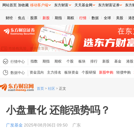
网站首页
加收藏
移动客户端
东方财富
天天基金网
东方财富证券
东方
财经
焦点
股票
新股
期指
期权
行情
数据
全球
美股
港
指数
期指
期权
个股
板块
排行
新股
基金
港股
行情中心
资金流向
主力排名
板块资金
个股研报
新股申购
转债申购
数据中心
首页
>
社区
>
正文
小盘量化 还能强势吗？
广发基金
2025年08月06日 09:50
广东