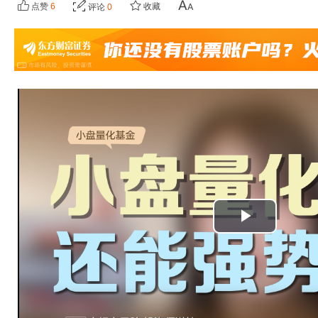
点赞
6
收藏
评论
0
播
放
视