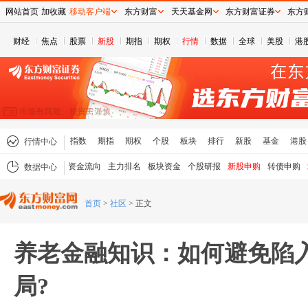
网站首页
加收藏
移动客户端
东方财富
天天基金网
东方财富证券
东方
财经
焦点
股票
新股
期指
期权
行情
数据
全球
美股
港
指数
期指
期权
个股
板块
排行
新股
基金
港股
行情中心
资金流向
主力排名
板块资金
个股研报
新股申购
转债申购
数据中心
首页
>
社区
>
正文
养老金融知识：如何避免陷
局?