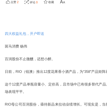
点赞
2
收藏
评论
0
四大权益礼包，开户即送
斑马消费 杨伟
百润股份不止微醺，还想小醉。
日前，RIO（锐澳）推出12度花果香小酒产品，为“358”产品矩
这个12度产品单瓶容量小、定价高，且市场中已有很多替代产
场表现平平。
RIO母公司百润股份，亟待新品来拉动业绩增长。可现实是，