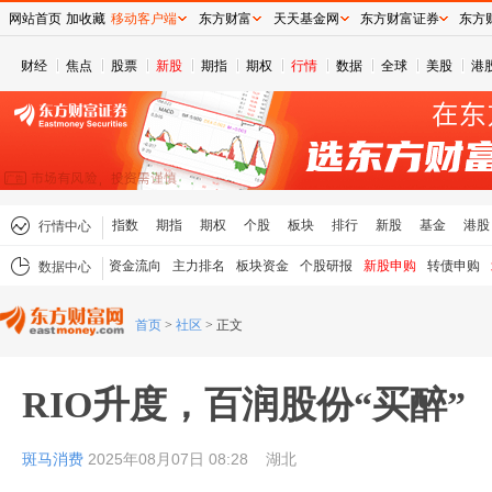
网站首页
加收藏
移动客户端
东方财富
天天基金网
东方财富证券
东方
财经
焦点
股票
新股
期指
期权
行情
数据
全球
美股
港
指数
期指
期权
个股
板块
排行
新股
基金
港股
行情中心
资金流向
主力排名
板块资金
个股研报
新股申购
转债申购
数据中心
首页
>
社区
>
正文
RIO升度，百润股份“买醉”
斑马消费
2025年08月07日 08:28
湖北