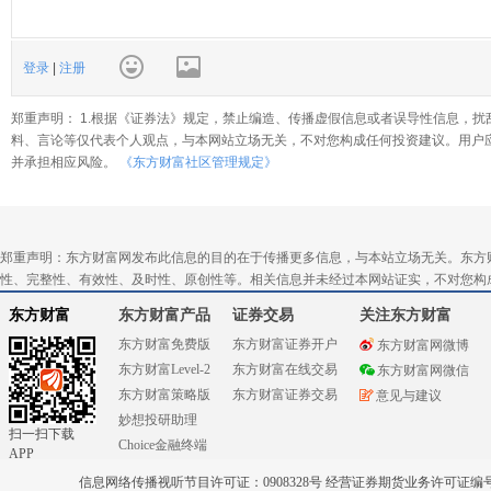
登录
|
注册
郑重声明： 1.根据《证券法》规定，禁止编造、传播虚假信息或者误导性信息，扰
料、言论等仅代表个人观点，与本网站立场无关，不对您构成任何投资建议。用户
并承担相应风险。
《东方财富社区管理规定》
郑重声明：东方财富网发布此信息的目的在于传播更多信息，与本站立场无关。东方
性、完整性、有效性、及时性、原创性等。相关信息并未经过本网站证实，不对您构
东方财富
东方财富产品
证券交易
关注东方财富
东方财富免费版
东方财富证券开户
东方财富网微博
东方财富Level-2
东方财富在线交易
东方财富网微信
东方财富策略版
东方财富证券交易
意见与建议
妙想投研助理
扫一扫下载
Choice金融终端
APP
信息网络传播视听节目许可证：0908328号 经营证券期货业务许可证编号：91310