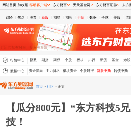
网站首页
加收藏
移动客户端
东方财富
天天基金网
东方财富证券
东方
财经
焦点
股票
新股
期指
期权
行情
数据
全球
美股
港
指数
期指
期权
个股
板块
排行
新股
基金
港股
行情中心
资金流向
主力排名
板块资金
个股研报
新股申购
转债申购
数据中心
首页
>
社区
>
正文
【瓜分800元】“东方科技5
技！