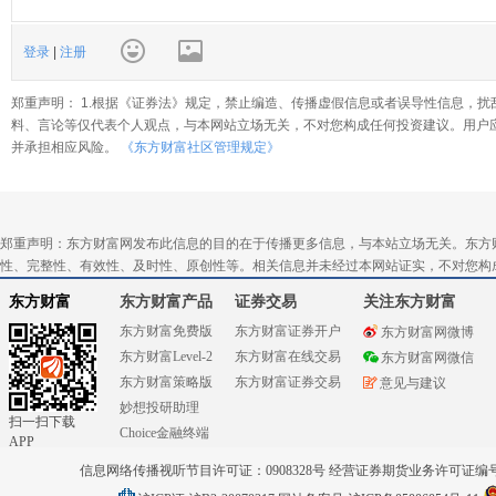
登录
|
注册
郑重声明： 1.根据《证券法》规定，禁止编造、传播虚假信息或者误导性信息，扰
料、言论等仅代表个人观点，与本网站立场无关，不对您构成任何投资建议。用户
并承担相应风险。
《东方财富社区管理规定》
郑重声明：东方财富网发布此信息的目的在于传播更多信息，与本站立场无关。东方
性、完整性、有效性、及时性、原创性等。相关信息并未经过本网站证实，不对您构
东方财富
东方财富产品
证券交易
关注东方财富
东方财富免费版
东方财富证券开户
东方财富网微博
东方财富Level-2
东方财富在线交易
东方财富网微信
东方财富策略版
东方财富证券交易
意见与建议
妙想投研助理
扫一扫下载
Choice金融终端
APP
信息网络传播视听节目许可证：0908328号 经营证券期货业务许可证编号：91310