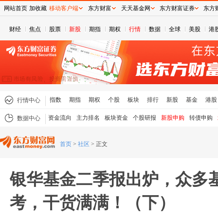
网站首页
加收藏
移动客户端
东方财富
天天基金网
东方财富证券
东方
财经
焦点
股票
新股
期指
期权
行情
数据
全球
美股
港
指数
期指
期权
个股
板块
排行
新股
基金
港股
行情中心
资金流向
主力排名
板块资金
个股研报
新股申购
转债申购
数据中心
首页
>
社区
>
正文
银华基金二季报出炉，众多
考，干货满满！（下）