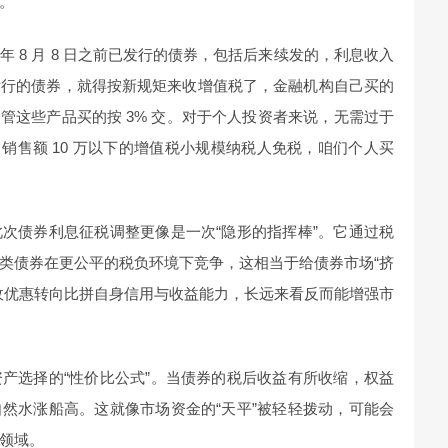
。
5 年 8 月 8 日之前已发行的债券，包括后来续发的，利息收入
发行的债券，就得按新规矩来收增值税了，金融机构自己买的
资管这些产品买的按 3% 交。对于个人投资者来说，无需过于
号之前，月销售额 10 万以下的增值税小规模纳税人免税，咱们个人买
次债券利息征税调整更像是一次“隐形的指挥棒”。它通过税
类债券在更公平的税负环境下竞争，这相当于给债券市场“挤
收优惠转向比拼自身信用与收益能力，长远来看反而能增强市
产选择的“性价比公式”。当债券的税后收益有所收缩，权益
然水涨船高。这就像市场资金的“天平”被轻轻拨动，可能会
领域。