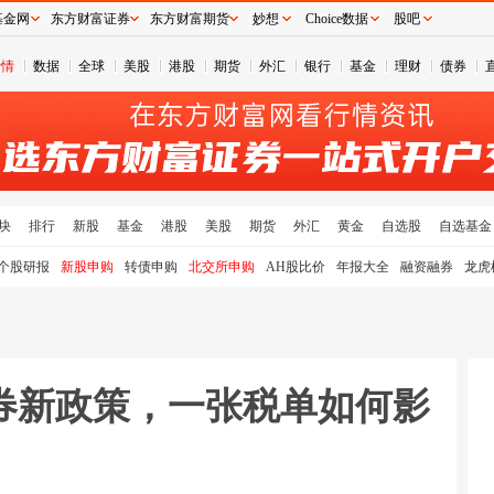
基金网
东方财富证券
东方财富期货
妙想
Choice数据
股吧
行情
数据
全球
美股
港股
期货
外汇
银行
基金
理财
债券
块
排行
新股
基金
港股
美股
期货
外汇
黄金
自选股
自选基金
个股研报
新股申购
转债申购
北交所申购
AH股比价
年报大全
融资融券
龙虎
券新政策，一张税单如何影