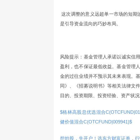
这次调整的意义远超单一市场的短期波
是引导资金流向的巧妙布局。
风险提示：基金管理人承诺以诚实信
盈利，也不保证最低收益。基金管理
金的过往业绩并不预示其未来表现。
同》、《招募说明书》等相关法律文
目的、投资期限、投资经验、资产状况
$格林高股息优选混合C(OTCFUND|015
健价值混合C(OTCFUND|009941)$
想炒股，先开户！选东方财富证券，行情