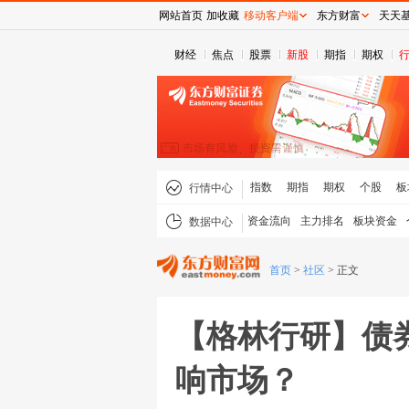
网站首页
加收藏
移动客户端
东方财富
天天
财经
焦点
股票
新股
期指
期权
指数
期指
期权
个股
板
行情中心
资金流向
主力排名
板块资金
数据中心
首页
>
社区
>
正文
【格林行研】债
响市场？