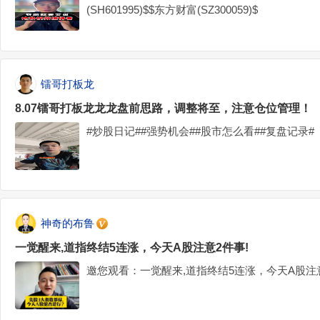
(SH601995)$$东方财富(SZ300059)$
镭哥打板龙
8.07镭哥打板龙龙龙盘前思路，调整将至，注意仓位管理！
#炒股日记##强势机会##股市怎么看##复盘记录#
神奇的布鲁
一觉醒来,道指终结5连涨，今天A股注意2件事!
邀您观看：一觉醒来,道指终结5连涨，今天A股注意