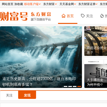
网站首页
加收藏
移动客户端
东方财富
天天基金网
东方财富证券
东方
首页
关注
商超还会抢走
意？
逼近历史新高，分红超2300亿：这台水电印
段永平减持4
大主播出走，
钞机到底有多猛？
非主动减持
为何不慌？
关注
发现