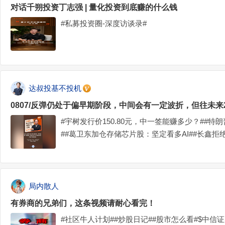
对话千朔投资丁志强 | 量化投资到底赚的什么钱
#私募投资圈-深度访谈录#
达叔投基不投机
0807/反弹仍处于偏早期阶段，中间会有一定波折，但往未
#宇树发行价150.80元，中一签能赚多少？##
##葛卫东加仓存储芯片股：坚定看多AI##长鑫
士##美拟限制中国IDC设备，遭一系列反制#
局内散人
有券商的兄弟们，这条视频请耐心看完！
#社区牛人计划##炒股日记##股市怎么看#$中信证券(