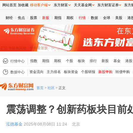
网站首页
加收藏
移动客户端
东方财富
天天基金网
东方财富证券
东方
财经
焦点
股票
新股
期指
期权
行情
数据
全球
美股
港
指数
期指
期权
个股
板块
排行
新股
基金
港股
行情中心
资金流向
主力排名
板块资金
个股研报
新股申购
转债申购
数据中心
首页
>
社区
>
正文
震荡调整？创新药板块目前
泓德基金
2025年08月08日 11:24
北京