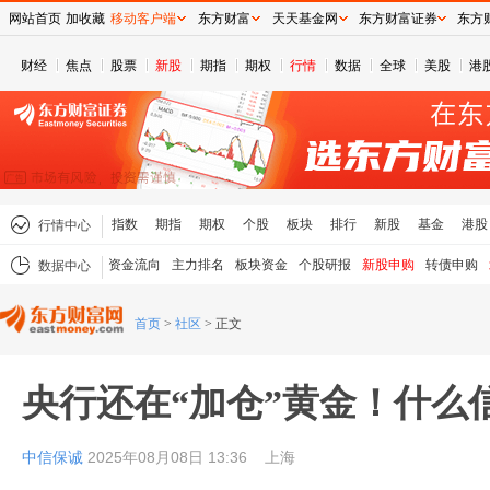
网站首页
加收藏
移动客户端
东方财富
天天基金网
东方财富证券
东方
财经
焦点
股票
新股
期指
期权
行情
数据
全球
美股
港
指数
期指
期权
个股
板块
排行
新股
基金
港股
行情中心
资金流向
主力排名
板块资金
个股研报
新股申购
转债申购
数据中心
首页
>
社区
>
正文
央行还在“加仓”黄金！什么
中信保诚
2025年08月08日 13:36
上海