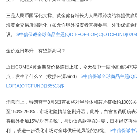
三是人民币国际化支撑。黄金储备增长为人民币跨境结算提供底
海黄金交易所国际化（如允许境外投资者直接参与、外币保证金
设。
$中信保诚全球商品主题(QDII-FOF-LOF)C(OTCFUND|02096
金价近日攀升，有望新高吗？
近日COMEX黄金期货价格连日上涨，今天盘中一度冲高至3470
点，发生了什么？（数据来源wind）
$中信保诚全球商品主题(QDII
LOF)A(OTCFUND|165513)$
消息面上，特朗普于8月6日宣布将对半导体和芯片征收约100%
至150%-250%，市场避险情绪急剧升温；此外，白宫官员明确
将额外叠加15%“对等关税”，与协议条款存在冲突，日本经济再
利”，或进一步强化市场对全球供应链风险的担忧。
$中信保诚中证