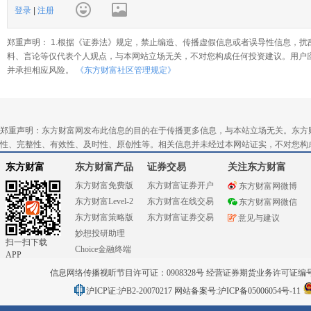
登录
|
注册
郑重声明： 1.根据《证券法》规定，禁止编造、传播虚假信息或者误导性信息，扰
料、言论等仅代表个人观点，与本网站立场无关，不对您构成任何投资建议。用户
并承担相应风险。
《东方财富社区管理规定》
郑重声明：东方财富网发布此信息的目的在于传播更多信息，与本站立场无关。东方
性、完整性、有效性、及时性、原创性等。相关信息并未经过本网站证实，不对您构
东方财富
东方财富产品
证券交易
关注东方财富
东方财富免费版
东方财富证券开户
东方财富网微博
东方财富Level-2
东方财富在线交易
东方财富网微信
东方财富策略版
东方财富证券交易
意见与建议
妙想投研助理
扫一扫下载
Choice金融终端
APP
信息网络传播视听节目许可证：0908328号 经营证券期货业务许可证编号：91310
沪ICP证:沪B2-20070217
网站备案号:沪ICP备05006054号-11