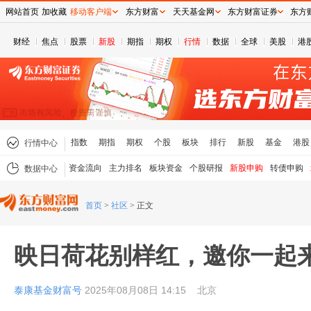
网站首页
加收藏
移动客户端
东方财富
天天基金网
东方财富证券
东方
财经
焦点
股票
新股
期指
期权
行情
数据
全球
美股
港
指数
期指
期权
个股
板块
排行
新股
基金
港股
行情中心
资金流向
主力排名
板块资金
个股研报
新股申购
转债申购
数据中心
首页
>
社区
>
正文
映日荷花别样红，邀你一起
泰康基金财富号
2025年08月08日 14:15
北京