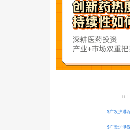
↑↑
$广发沪港深医
$广发沪港深医