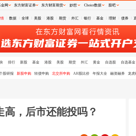
基金网
东方财富证券
东方财富期货
妙想
Choice数据
股吧
行情
数据
全球
美股
港股
期货
外汇
银行
基金
理财
债券
块
排行
新股
基金
港股
美股
期货
外汇
黄金
自选股
自选基金
个股研报
新股申购
转债申购
北交所申购
AH股比价
年报大全
融资融券
龙虎
走高，后市还能投吗？