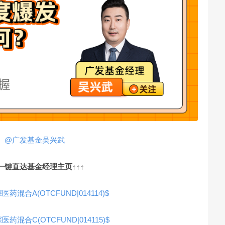
@广发基金吴兴武
↑一键直达基金经理主页↑↑↑
药混合A(OTCFUND|014114)$
药混合C(OTCFUND|014115)$