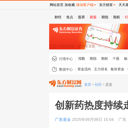
网站首页
加收藏
移动客户端
东方财富
天天
财经
焦点
股票
新股
期指
期权
指数
期指
期权
个股
板
行情中心
资金流向
主力排名
板块资金
数据中心
首页
>
社区
>
正文
创新药热度持续
广发基金
2025年08月08日 15:04
广东