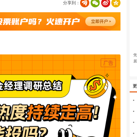
分享到：
凭
居
更