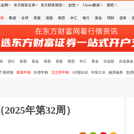
基金网
东方财富证券
东方财富期货
妙想
Choice数据
股吧
行情
数据
全球
美股
港股
期货
外汇
银行
基金
理财
债券
块
排行
新股
基金
港股
美股
期货
外汇
黄金
自选股
自选基金
个股研报
新股申购
转债申购
北交所申购
AH股比价
年报大全
融资融券
龙虎
025年第32周）