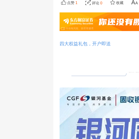
点赞
1
收藏
评论
0
四大权益礼包，开户即送