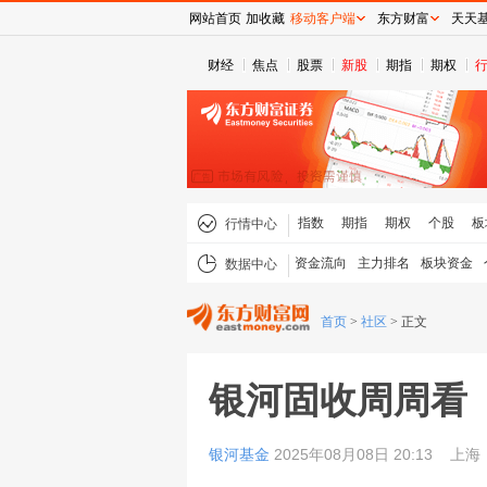
网站首页
加收藏
移动客户端
东方财富
天天
财经
焦点
股票
新股
期指
期权
指数
期指
期权
个股
板
行情中心
资金流向
主力排名
板块资金
数据中心
首页
>
社区
>
正文
银河固收周周看（2
银河基金
2025年08月08日 20:13
上海