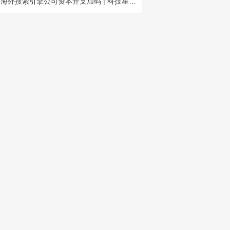
海外搜索引擎公司资本开支加码 | 科技星期四