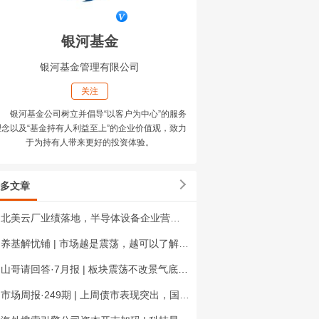
银河基金
银河基金管理有限公司
关注
银河基金公司树立并倡导“以客户为中心”的服务
理念以及“基金持有人利益至上”的企业价值观，致力
于为持有人带来更好的投资体验。
多文章
北美云厂业绩落地，半导体设备企业营收新高 | 科技星期四
养基解忧铺 | 市场越是震荡，越可以了解定投
山哥请回答·7月报 | 板块震荡不改景气底色，半导体三大信号拆解
市场周报·249期 | 上周债市表现突出，国内政策密集发布