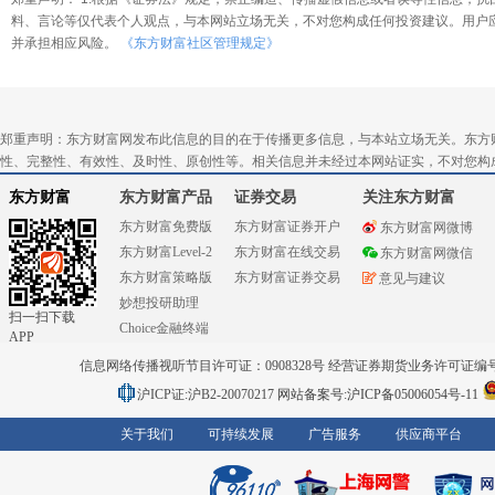
料、言论等仅代表个人观点，与本网站立场无关，不对您构成任何投资建议。用户
并承担相应风险。
《东方财富社区管理规定》
郑重声明：东方财富网发布此信息的目的在于传播更多信息，与本站立场无关。东方
性、完整性、有效性、及时性、原创性等。相关信息并未经过本网站证实，不对您构
东方财富
东方财富产品
证券交易
关注东方财富
东方财富免费版
东方财富证券开户
东方财富网微博
东方财富Level-2
东方财富在线交易
东方财富网微信
东方财富策略版
东方财富证券交易
意见与建议
妙想投研助理
扫一扫下载
Choice金融终端
APP
信息网络传播视听节目许可证：0908328号 经营证券期货业务许可证编号：91310
沪ICP证:沪B2-20070217
网站备案号:沪ICP备05006054号-11
关于我们
可持续发展
广告服务
供应商平台