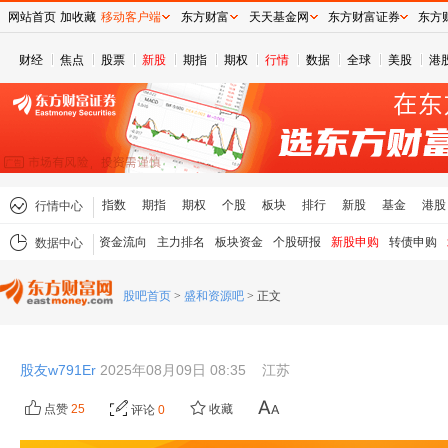
网站首页
加收藏
移动客户端
东方财富
天天基金网
东方财富证券
东方
财经
焦点
股票
新股
期指
期权
行情
数据
全球
美股
港
指数
期指
期权
个股
板块
排行
新股
基金
港股
行情中心
资金流向
主力排名
板块资金
个股研报
新股申购
转债申购
数据中心
股吧首页
>
盛和资源吧
>
正文
股友w791Er
2025年08月09日 08:35
江苏
点赞
25
收藏
评论
0