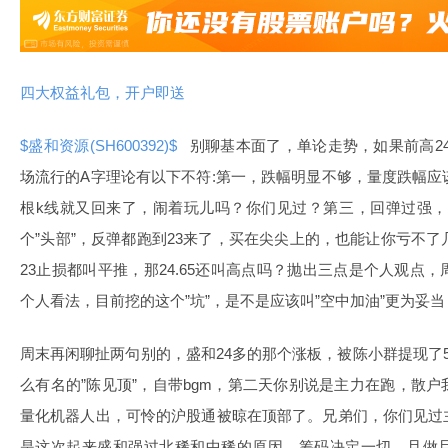
四大权益礼包，开户即送
$盛和资源(SH600392)$
别聊基本面了，单论走势，如果前高24
场流行的A字理论有以下不符:第一，跌幅明显不够，量度跌幅应
根k线就又回来了，闹着玩儿吗？你们见过？第三，回弹过强，如
个”头部”，反弹都跑到23来了，买在尖尖上的，也能让你亏不了
23止损都叫平推，那24.65还叫高点吗？抛出三点是个人观点
个人看法，目前挖的这个”坑”，是不是应该叫”空中加油”更为妥当
周末再闲聊扯两句别的，盛和24多的那个涨板，被陈小群提现了
么有名的”陈见顶”，自带bgm，第二天你别说是主力在跑，散
量化机器人出，可怜的沪股通被晾在顶部了。兄弟们，你们见过
是这次起来盛和强过北稀和中稀的原因，筹码决定一切，且做