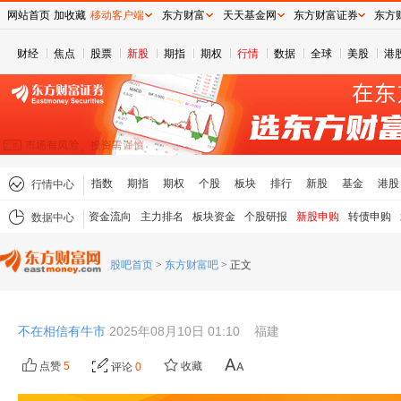
网站首页
加收藏
移动客户端
东方财富
天天基金网
东方财富证券
东方
财经
焦点
股票
新股
期指
期权
行情
数据
全球
美股
港
指数
期指
期权
个股
板块
排行
新股
基金
港股
行情中心
资金流向
主力排名
板块资金
个股研报
新股申购
转债申购
数据中心
股吧首页
>
东方财富吧
>
正文
不在相信有牛市
2025年08月10日 01:10
福建
点赞
5
收藏
评论
0