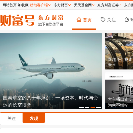
网站首页
加收藏
移动客户端
东方财富
天天基金网
东方财富证券
东方
首页
关注
商超还会抢走
意？
国泰航空的八十年浮沉：一场资本、时代与命
逼近历史新高
大主播出走，
运的长空博弈
钞机到底有
为何不慌？
关注
发现