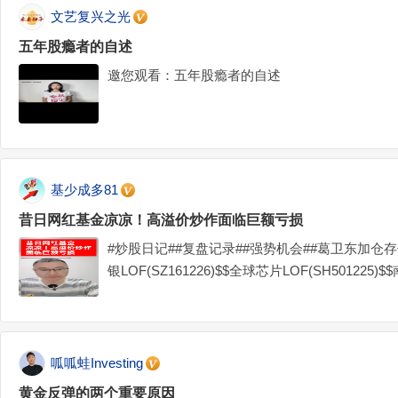
文艺复兴之光
五年股瘾者的自述
邀您观看：五年股瘾者的自述
基少成多81
昔日网红基金凉凉！高溢价炒作面临巨额亏损
#炒股日记##复盘记录##强势机会##葛卫东加仓存
银LOF(SZ161226)$$全球芯片LOF(SH501225)$
呱呱蛙Investing
黄金反弹的两个重要原因