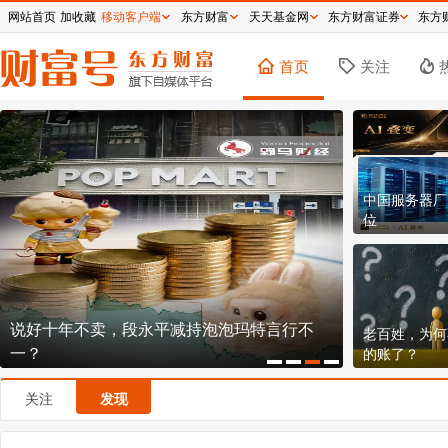
网站首页
加收藏
移动客户端
东方财富
天天基金网
东方财富证券
东方
首页
关注
中国服务器厂
位
说好十年不卖，段永平减持泡泡玛特言行不
150.8元！
老百姓，为何
一？
不贵？
的账了？
关注
发现