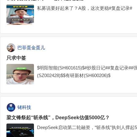
私募说要好起来了？A股，这次更稳#复盘记录#
巴菲蛋金蛋儿
只求中签
$明阳智能(SH601615)$#炒股日记##复盘记录#
(SZ002428)$$有研新材(SH600206)$
铑科技
梁文锋祭起“斩杀线”，DeepSeek估值5000亿？
DeepSeek启动第二轮融资，“斩杀线”执剑人撑起5