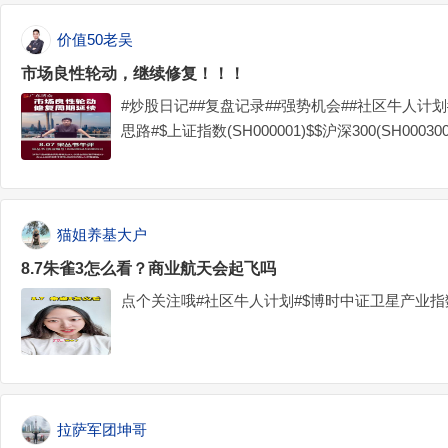
载，积累了深厚的研发、运营和制造能力，奠定了
A股上市，开启了资本赋能...
价值50老吴
市场良性轮动，继续修复！！！
#炒股日记##复盘记录##强势机会##社区牛人计
思路#$上证指数(SH000001)$$沪深300(SH000300)
猫姐养基大户
8.7朱雀3怎么看？商业航天会起飞吗
点个关注哦#社区牛人计划#$博时中证卫星产业指数C(O
拉萨军团坤哥