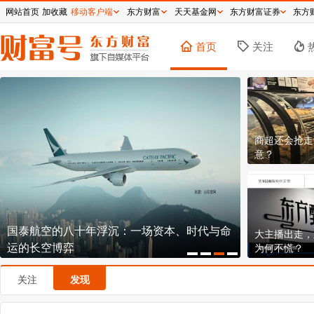
网站首页
加收藏
移动客户端
东方财富
天天基金网
东方财富证券
东方
首页
关注
商超还会抢走
意？
国泰航空的八十年浮沉：一场资本、时代与命
逼近历史新高
大主播出走，
运的长空博弈
钞机到底有
为何不慌？
关注
发现