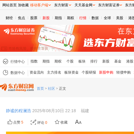
网站首页
加收藏
移动客户端
东方财富
天天基金网
东方财富证券
东方
财经
焦点
股票
新股
期指
期权
行情
数据
全球
美股
港
指数
期指
期权
个股
板块
排行
新股
基金
港股
行情中心
资金流向
主力排名
板块资金
个股研报
新股申购
转债申购
数据中心
首页
>
社区
>
正文
静谧的程澜浩
2025年08月10日 22:18
福建
点赞
5
收藏
评论
0