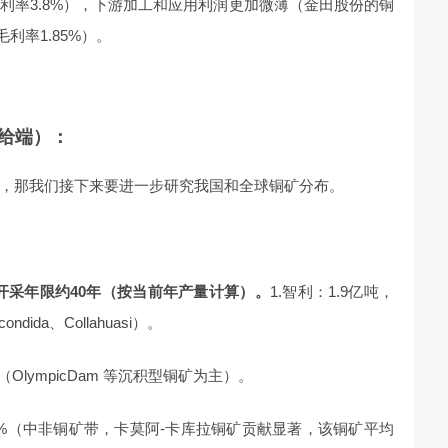
利率3.8%），下游加工和应用利润更加微薄（金田股份的铜
利率1.85%）。
给端）：
，那我们接下来要进一步研究我国和全球铜矿分布。
开采年限约40年（按当前年产量计算）。
1.智利：1.9亿吨，
ida、Collahuasi）。
%（OlympicDam 等沉积型铜矿为主）。
8.2%（中非铜矿带，卡莫阿-卡库拉铜矿贡献显著，该铜矿平均