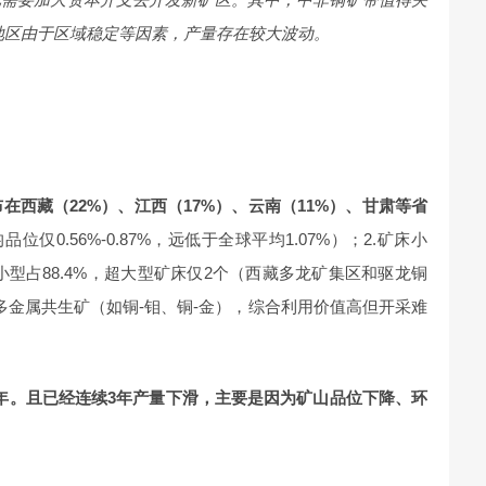
地区由于区域稳定等因素，产量存在较大波动。
布在西藏（22%）、江西（17%）、云南（11%）、甘肃等省
仅0.56%-0.87%，远低于全球平均1.07%）；2.矿床小
，小型占88.4%，超大型矿床仅2个（西藏多龙矿集区和驱龙铜
矿为多金属共生矿（如铜-钼、铜-金），综合利用价值高但开采难
2.8年。且已经连续3年产量下滑，主要是因为矿山品位下降、环