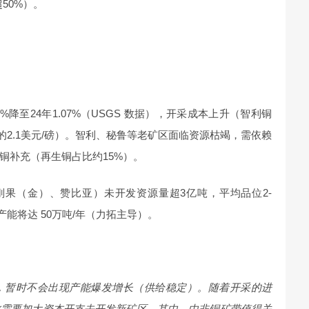
50%）。
4%降至24年1.07%（USGS 数据），开采成本上升（智利铜
4年的2.1美元/磅）。智利、秘鲁等老矿区面临资源枯竭，需依赖
铜补充（再生铜占比约15%）。
刚果（金）、赞比亚）未开发资源量超3亿吨，平均品位2-
，产能将达 50万吨/年（力拓主导）。
，暂时不会出现产能爆发增长（供给稳定）。随着开采的进
此需要加大资本开支去开发新矿区。其中，中非铜矿带值得关