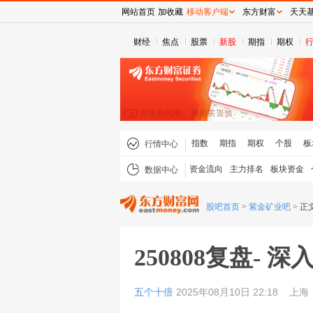
网站首页
加收藏
移动客户端
东方财富
天天
财经
焦点
股票
新股
期指
期权
指数
期指
期权
个股
板
行情中心
资金流向
主力排名
板块资金
数据中心
股吧首页
>
紫金矿业吧
>
正
250808复盘- 深
五个十倍
2025年08月10日 22:18
上海