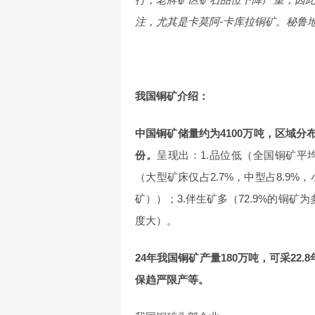
注，尤其是卡莫阿-卡库拉铜矿。秘鲁
我国铜矿介绍：
中国铜矿储量约为4100万吨，区域分
份。
呈现出：1.品位低（全国铜矿平均品位
（大型矿床仅占2.7%，中型占8.9%
矿））；3.伴生矿多（72.9%的铜
度大）。
24年我国铜矿产量180万吨，可采2
保趋严限产等。