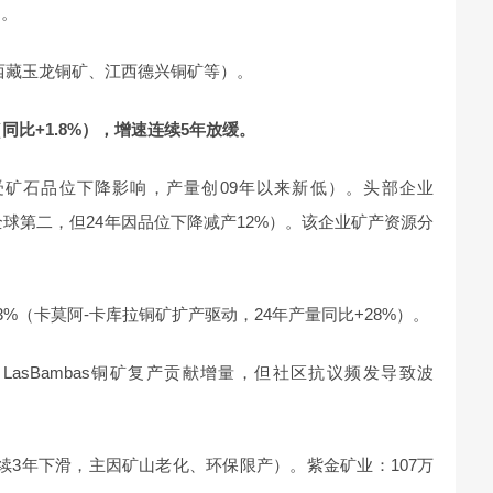
）。
7%（西藏玉龙铜矿、江西德兴铜矿等）。
（同比+1.8%），增速连续5年放缓。
%（受矿石品位下降影响，产量创09年以来新低）。头部企业
吨（全球第二，但24年因品位下降减产12%）。该企业矿产资源分
4.3%（卡莫阿-卡库拉铜矿扩产驱动，24年产量同比+28%）。
%（LasBambas铜矿复产贡献增量，但社区抗议频发导致波
（连续3年下滑，主因矿山老化、环保限产）。紫金矿业：107万