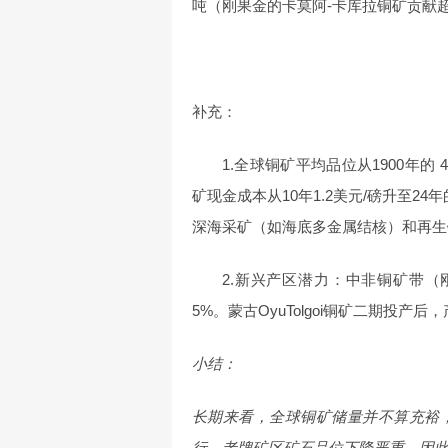
吨（刚果金的卡莫阿-卡库拉铜矿贡献超
补充：
1.全球铜矿平均品位从1900年的 
矿现金成本从10年1.2美元/磅升至2
深海采矿（如海底多金属结核）和再生
2.新兴产区潜力：中非铜矿带（
5%。蒙古OyuTolgoi铜矿二期投产后
小结：
长期来看，全球铜矿储量并不算充裕
行，老牌矿区矿石品位下降严重，因