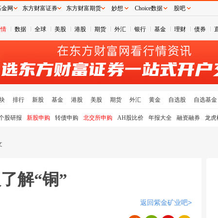
基金网
东方财富证券
东方财富期货
妙想
Choice数据
股吧
行情
数据
全球
美股
港股
期货
外汇
银行
基金
理财
债券
块
排行
新股
基金
港股
美股
期货
外汇
黄金
自选股
自选基金
个股研报
新股申购
转债申购
北交所申购
AH股比价
年报大全
融资融券
龙虎
文
入了解“铜”
返回紫金矿业吧>