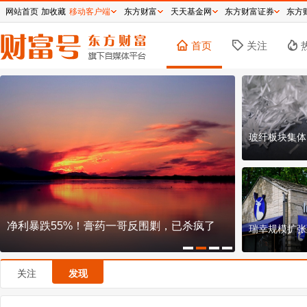
网站首页
加收藏
移动客户端
东方财富
天天基金网
东方财富证券
东方
首页
关注
玻纤板块集体
已杀疯了
说好十年不卖，段永平减持泡泡玛特言行不
椰
瑞幸规模扩张
一？
谋
关注
发现