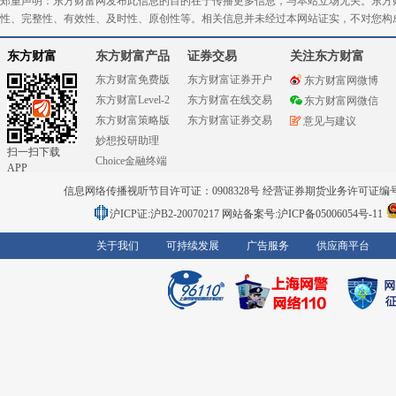
郑重声明：东方财富网发布此信息的目的在于传播更多信息，与本站立场无关。东方
性、完整性、有效性、及时性、原创性等。相关信息并未经过本网站证实，不对您构
东方财富
东方财富产品
证券交易
关注东方财富
东方财富免费版
东方财富证券开户
东方财富网微博
东方财富Level-2
东方财富在线交易
东方财富网微信
东方财富策略版
东方财富证券交易
意见与建议
妙想投研助理
扫一扫下载
Choice金融终端
APP
信息网络传播视听节目许可证：0908328号 经营证券期货业务许可证编号：91310
沪ICP证:沪B2-20070217
网站备案号:沪ICP备05006054号-11
关于我们
可持续发展
广告服务
供应商平台