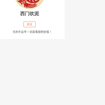
西门吹泥
关注
无利不起早！切莫看股吧炒股！