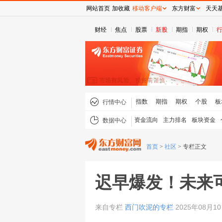
网站首页
加收藏
移动客户端
东方财富
天天
财经
焦点
股票
新股
期指
期权
指数
期指
期权
个股
板
行情中心
资金流向
主力排名
板块资金
数据中心
首页
>
社区
>
专栏正文
迟早爆发！未来
来自专栏
西门吹泥的专栏
2025年08月10