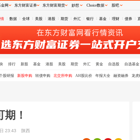
基金网
东方财富证券
东方财富期货
妙想
Choice数据
股吧
行情
数据
全球
美股
港股
期货
外汇
银行
基金
理财
债券
块
排行
新股
基金
港股
美股
期货
外汇
黄金
自选股
自选基金
个股研报
新股申购
转债申购
北交所申购
AH股比价
年报大全
融资融券
龙虎
可期！
日 23:43
陕西