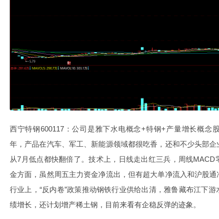
西宁特钢600117：公司是雅下水电概念+特钢+产量增长概
年，产品在汽车、军工、新能源领域都很吃香，还和不少头部企
从7月低点都快翻倍了。技术上，日线走出红三兵，周线MAC
金方面，虽然周五主力资金净流出，但有超大单净流入和沪股通
行业上，“反内卷”政策推动钢铁行业供给出清，雅鲁藏布江下
绩增长，还计划增产稀土钢，目前来看有企稳反弹的迹象。