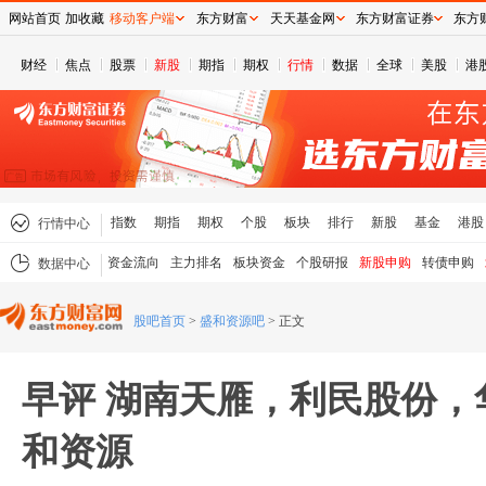
网站首页
加收藏
移动客户端
东方财富
天天基金网
东方财富证券
东方
财经
焦点
股票
新股
期指
期权
行情
数据
全球
美股
港
指数
期指
期权
个股
板块
排行
新股
基金
港股
行情中心
资金流向
主力排名
板块资金
个股研报
新股申购
转债申购
数据中心
股吧首页
>
盛和资源吧
>
正文
早评 湖南天雁，利民股份，
和资源