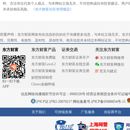
料、言论等仅代表个人观点，与本网站立场无关，不对您构成任何投资建议。用户
并承担相应风险。
《东方财富社区管理规定》
郑重声明：东方财富网发布此信息的目的在于传播更多信息，与本站立场无关。东方
性、完整性、有效性、及时性、原创性等。相关信息并未经过本网站证实，不对您构
东方财富
东方财富产品
证券交易
关注东方财富
东方财富免费版
东方财富证券开户
东方财富网微博
东方财富Level-2
东方财富在线交易
东方财富网微信
东方财富策略版
东方财富证券交易
意见与建议
妙想投研助理
扫一扫下载
Choice金融终端
APP
信息网络传播视听节目许可证：0908328号 经营证券期货业务许可证编号：91310
沪ICP证:沪B2-20070217
网站备案号:沪ICP备05006054号-11
关于我们
可持续发展
广告服务
供应商平台