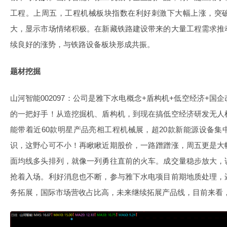
工程。上周五，工程机械板块指数在利好刺激下大幅上涨，突
大，显示市场情绪积极。在新藏铁路建设带来的大量工程需求推
续良好的涨势，与铁路设备板块形成共振。
题材挖掘
山河智能002097：公司是雅下水电概念+盾构机+低空经济+
的一把好手！从造挖掘机、盾构机，到现在搞低空经济研发无人
能带着近60款明星产品亮相工程机械展，超20款新能源设备
识，这野心可不小！再瞅瞅近期股价，一路蹭蹭涨，周五更是大
面均线多头排列，就像一列勇往直前的火车。成交量稳步放大，
抢着入场。利好消息也不断，参与雅下水电项目前期地质处理，
务拓展，国际市场营收占比高，未来继续拓展产品线，目前来看