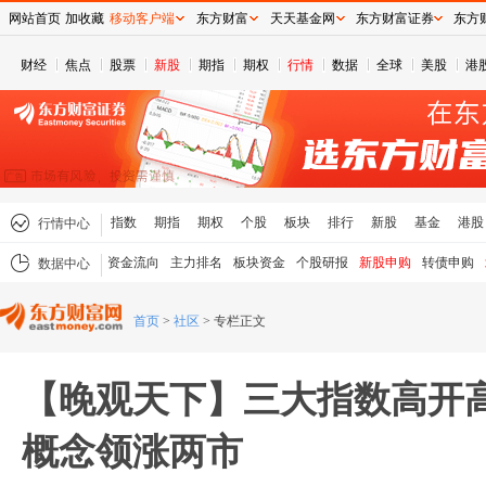
网站首页
加收藏
移动客户端
东方财富
天天基金网
东方财富证券
东方
财经
焦点
股票
新股
期指
期权
行情
数据
全球
美股
港
指数
期指
期权
个股
板块
排行
新股
基金
港股
行情中心
资金流向
主力排名
板块资金
个股研报
新股申购
转债申购
数据中心
首页
>
社区
>
专栏正文
【晚观天下】三大指数高开高
概念领涨两市