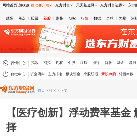
网站首页
加收藏
移动客户端
东方财富
天天基金网
东方财富证券
东方
财经
焦点
股票
新股
期指
期权
行情
数据
全球
美股
港
指数
期指
期权
个股
板块
排行
新股
基金
港股
行情中心
资金流向
主力排名
板块资金
个股研报
新股申购
转债申购
数据中心
首页
>
社区
>
正文
【医疗创新】浮动费率基金 
择