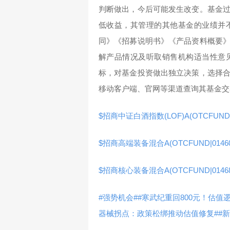
判断做出，今后可能发生改变。基金
低收益，其管理的其他基金的业绩并
同》《招募说明书》《产品资料概要
解产品情况及听取销售机构适当性意
标，对基金投资做出独立决策，选择
移动客户端、官网等渠道查询其基金交
$招商中证白酒指数(LOF)A(OTCFUND|1
$招商高端装备混合A(OTCFUND|01460
$招商核心装备混合A(OTCFUND|01468
#强势机会#
#寒武纪重回800元！估值
器械拐点：政策松绑推动估值修复#
#