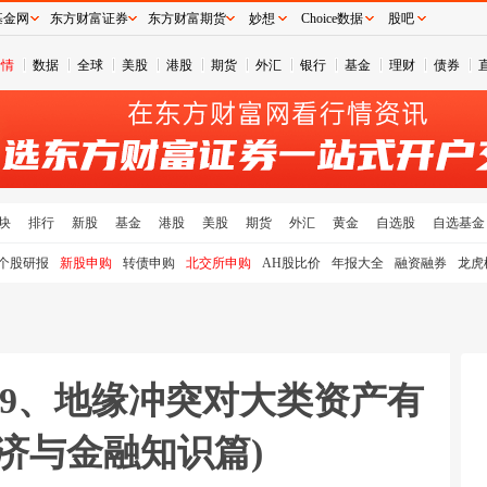
基金网
东方财富证券
东方财富期货
妙想
Choice数据
股吧
行情
数据
全球
美股
港股
期货
外汇
银行
基金
理财
债券
块
排行
新股
基金
港股
美股
期货
外汇
黄金
自选股
自选基金
个股研报
新股申购
转债申购
北交所申购
AH股比价
年报大全
融资融券
龙虎
19、地缘冲突对大类资产有
济与金融知识篇)