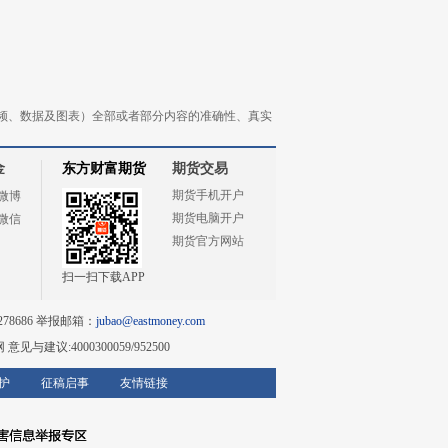
频、数据及图表）全部或者部分内容的准确性、真实
金
东方财富期货
期货交易
期货手机开户
微博
期货电脑开户
微信
期货官方网站
扫一扫下载APP
78686 举报邮箱：
jubao@eastmoney.com
网
意见与建议:4000300059/952500
护
征稿启事
友情链接