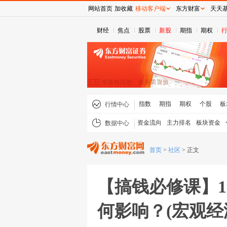
网站首页
加收藏
移动客户端
东方财富
天天
财经
焦点
股票
新股
期指
期权
指数
期指
期权
个股
板
行情中心
资金流向
主力排名
板块资金
数据中心
首页
>
社区
>
正文
【搞钱必修课】
何影响？(宏观经