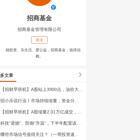
招商基金
招商基金管理有限公司
关注
稳投资、乐生活、爱公益，招商基金，值得信
赖。
多文章
【招财早班机】A股站上3900点，油价大涨近4%，七部门发文支持新型工业化
招小乐说行业丨市场持续缩量，资金分化加剧
【招财早班机】A股缩量2.01万亿成交，纳指涨2.13%，新型电力系统"十五五"规划落地
科技“退烧”、防御“升温”，下半年配置该换思路了？
哪些市场信号值得关注？（一周投资速递）