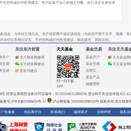
不对您构成任何投资建议。用户应基于自己的独立判断，自行决定证券投资
多信息，与本站立场无关。东方财富网不保证该信息（包括但不限于文字、视频、音
并未经过本网站证实，不对您构成任何投资建议，据此操作，风险自担。
关注东方财富
天天基金
基金交易
关注天天基
券开户
基金开户
东方财富网微博
天天基金网
线交易
基金交易
东方财富网微信
天天基金网
券交易
活期宝
意见与建议
基金产品
扫一扫下载
稳健理财
APP
 经营证券期货业务许可证编号：913101046312860336 违法和不良信息举报:021-612
案号:沪ICP备05006054号-11
沪公网安备 31010402000120号
版权所有:东方财富
广告服务
供应商平台
联系我们
诚聘英才
法律声明
隐私保