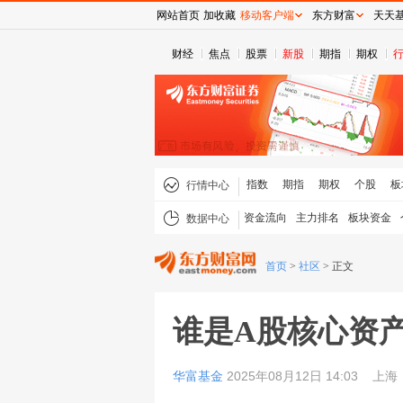
网站首页
加收藏
移动客户端
东方财富
天天
财经
焦点
股票
新股
期指
期权
指数
期指
期权
个股
板
行情中心
资金流向
主力排名
板块资金
数据中心
首页
>
社区
>
正文
谁是A股核心资
华富基金
2025年08月12日 14:03
上海