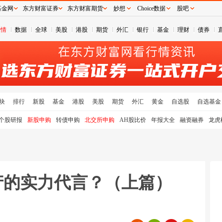
基金网
东方财富证券
东方财富期货
妙想
Choice数据
股吧
行情
数据
全球
美股
港股
期货
外汇
银行
基金
理财
债券
块
排行
新股
基金
港股
美股
期货
外汇
黄金
自选股
自选基金
个股研报
新股申购
转债申购
北交所申购
AH股比价
年报大全
融资融券
龙虎
产的实力代言？（上篇）